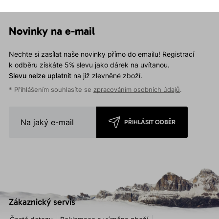
prodyšná. Vhodná pro
jakoukoliv areobní aktivitu.
Novinky na e-mail
Nechte si zasílat naše novinky přímo do emailu! Registrací
k odběru získáte 5% slevu jako dárek na uvítanou.
Slevu nelze uplatnit
na již zlevněné zboží.
* Přihlášením souhlasíte se
zpracováním osobních údajů
.
PŘIHLÁSIT ODBĚR
Zákaznický servis