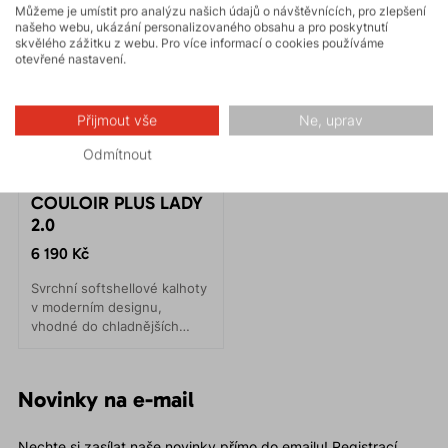
Můžeme je umístit pro analýzu našich údajů o návštěvnících, pro zlepšení
našeho webu, ukázání personalizovaného obsahu a pro poskytnutí
skvělého zážitku z webu. Pro více informací o cookies používáme
otevřené nastavení.
Přijmout vše
Ne, uprav
Odmítnout
COULOIR PLUS LADY
2.0
6 190 Kč
Svrchní softshellové kalhoty
v moderním designu,
vhodné do chladnějších
podmínek. Zimní pohyb v
horách, skialpinismus a
lyžování.
Novinky na e-mail
Nechte si zasílat naše novinky přímo do emailu! Registrací