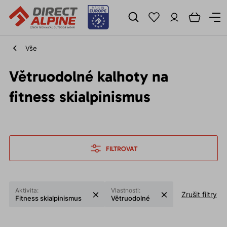
Vše
Větruodolné kalhoty na
fitness skialpinismus
FILTROVAT
Aktivita:
Vlastnosti:
Zrušit filtry
Fitness skialpinismus
Větruodolné