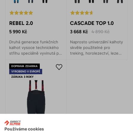
REBEL 2.0
CASCADE TOP 1.0
5 990 Kč
3 668 Kč
4 890 Kč
Druhá generace funkčních
Naprosto univerzální kalhoty
kalhot vysoce technického
skvěle použitelné pro
střihu speciálně vyvinutá pro
treking, horolezectví, lezení
skialpové a backcountry
a turistiku. Anatomicky
výpravy. Ideální na zimní
přesný střih umožňuje
DOPRAVA ZDARMA
sporty.
naprosto volný pohyb.
VYROBENO V EVROPĚ
ZÁRUKA 3 ROKY
Používáme cookies