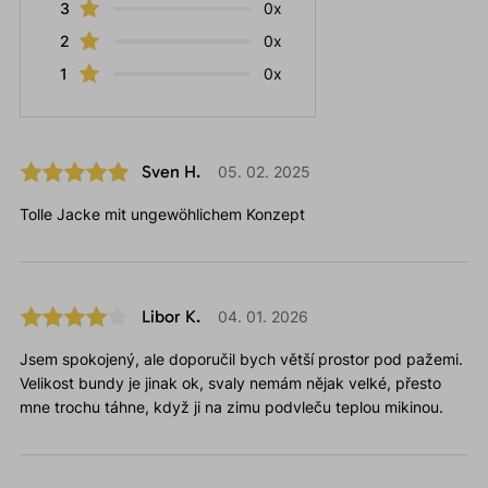
3
0x
2
0x
1
0x
Sven H.
05. 02. 2025
Tolle Jacke mit ungewöhlichem Konzept
Libor K.
04. 01. 2026
Jsem spokojený, ale doporučil bych větší prostor pod pažemi.
Velikost bundy je jinak ok, svaly nemám nějak velké, přesto
mne trochu táhne, když ji na zimu podvleču teplou mikinou.