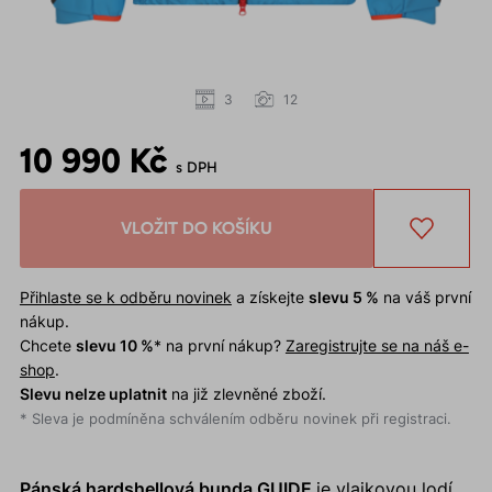
3
12
10 990 Kč
s DPH
VLOŽIT DO KOŠÍKU
Přihlaste se k odběru novinek
a získejte
slevu 5 %
na váš první
nákup.
Chcete
slevu 10 %
* na první nákup?
Zaregistrujte se na náš e-
shop
.
Slevu nelze uplatnit
na již zlevněné zboží.
* Sleva je podmíněna schválením odběru novinek při registraci.
Pánská hardshellová bunda GUIDE
je vlajkovou lodí