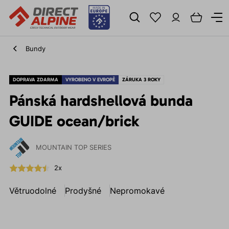
Bundy
DOPRAVA ZDARMA
VYROBENO V EVROPĚ
ZÁRUKA 3 ROKY
Pánská hardshellová bunda
GUIDE ocean/brick
MOUNTAIN TOP SERIES
2x
Větruodolné
Prodyšné
Nepromokavé