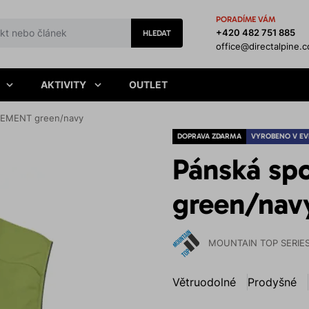
PORADÍME VÁM
+420 482 751 885
HLEDAT
office@directalpine.
AKTIVITY
OUTLET
ELEMENT green/navy
DOPRAVA ZDARMA
VYROBENO V EV
Pánská sp
green/nav
MOUNTAIN TOP SERIE
Větruodolné
Prodyšné