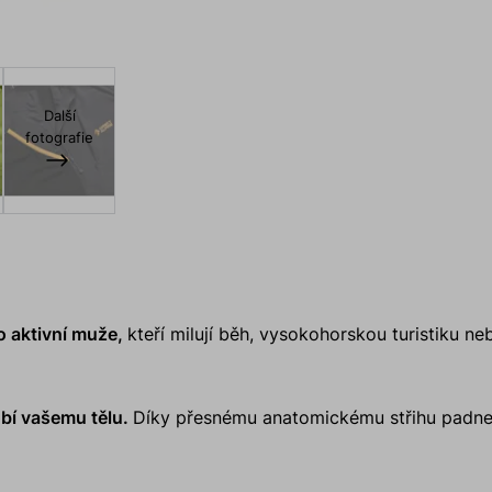
Další
fotografie
o aktivní muže,
kteří milují běh, vysokohorskou turistiku ne
bí vašemu tělu.
Díky přesnému anatomickému střihu padne 