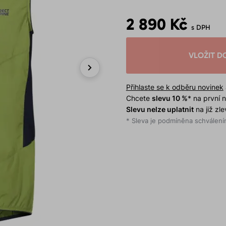
2 890 Kč
s DPH
VLOŽIT D
Next
Přihlaste se k odběru novinek
Chcete
slevu 10 %
* na první
Slevu nelze uplatnit
na již zl
* Sleva je podmíněna schválením