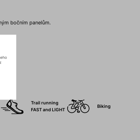
žným bočním panelům.
.
šeho
z
Trail running
Biking
FAST and LIGHT