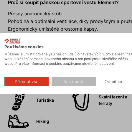
Proč si koupit pánskou sportovní vestu Element?
Přesný anatomický střih.
Pohodlná a optimální ventilace, díky prodyšným a pru
Ergonomicky umístěné prostorné kapsy.
Reflexní prvky.
Univerzální použití pro běžce, lezce, horolezce i turisty
Používáme cookies
Můžeme je umístit pro analýzu našich údajů o návštěvnících, pro zlepšení na
webu, ukázání personalizovaného obsahu a pro poskytnutí skvělého zážitku 
webu. Pro více informací o cookies používáme otevřené nastavení.
Aktivity
Přijmout vše
Ne, uprav
Odmítnout
Skalní lezení a
Turistika
ferraty
Hiking