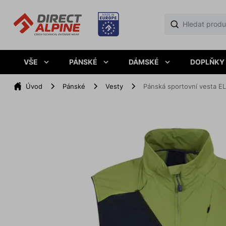
VŠE
PÁNSKÉ
DÁMSKÉ
DOPLŇKY
Úvod
Pánské
Vesty
Pánská sportovní vesta 