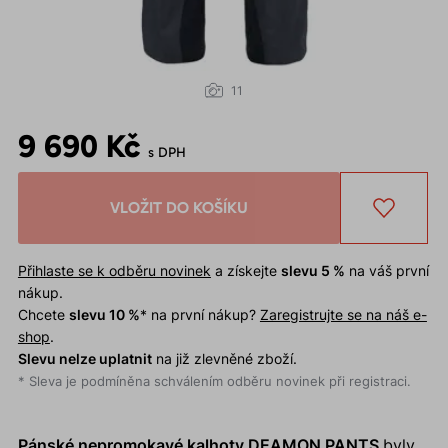
11
9 690 Kč
s DPH
VLOŽIT DO KOŠÍKU
Přihlaste se k odběru novinek
a získejte
slevu 5 %
na váš první
nákup.
Chcete
slevu 10 %
* na první nákup?
Zaregistrujte se na náš e-
shop
.
Slevu nelze uplatnit
na již zlevněné zboží.
* Sleva je podmíněna schválením odběru novinek při registraci.
Pánské nepromokavé kalhoty DEAMON PANTS
byly