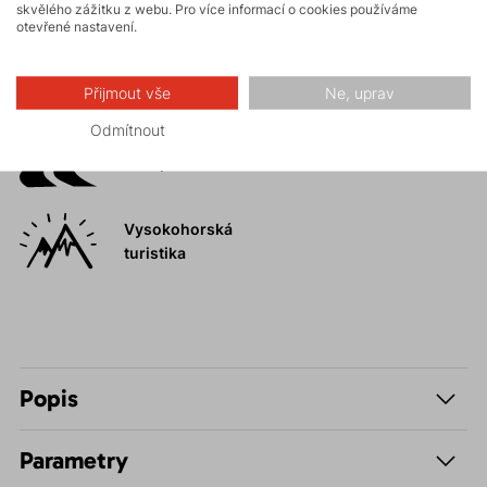
Horské expedice
skvělého zážitku z webu. Pro více informací o cookies používáme
otevřené nastavení.
Ledolezení
Přijmout vše
Ne, uprav
Odmítnout
Skialpinismus
Vysokohorská
turistika
Popis
Parametry