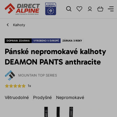
Kalhoty
DOPRAVA ZDARMA
VYROBENO V EVROPĚ
ZÁRUKA 3 ROKY
Pánské nepromokavé kalhoty
DEAMON PANTS anthracite
MOUNTAIN TOP SERIES
1x
Větruodolné
Prodyšné
Nepromokavé