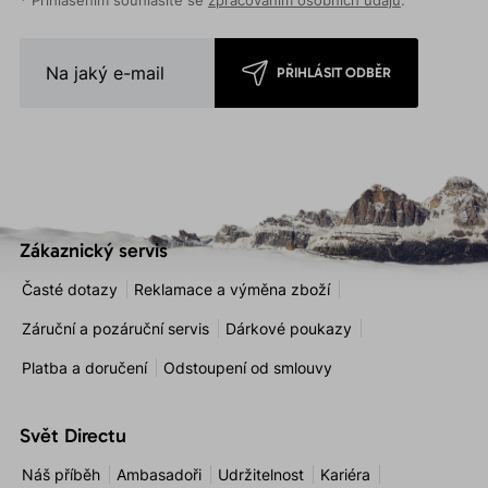
* Přihlášením souhlasíte se
zpracováním osobních údajů
.
PŘIHLÁSIT ODBĚR
Zákaznický servis
Časté dotazy
Reklamace a výměna zboží
Záruční a pozáruční servis
Dárkové poukazy
Platba a doručení
Odstoupení od smlouvy
Svět Directu
Náš příběh
Ambasadoři
Udržitelnost
Kariéra