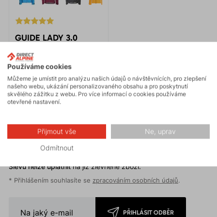
GUIDE LADY 3.0
10 490 Kč
Používáme cookies
Lehká a technická bunda
navržena pro aktivní ženy,
Můžeme je umístit pro analýzu našich údajů o návštěvnících, pro zlepšení
našeho webu, ukázání personalizovaného obsahu a pro poskytnutí
které hledají výzvy v horách.
skvělého zážitku z webu. Pro více informací o cookies používáme
Membrána Gelantos vás
otevřené nastavení.
ochrání proti nepříznivým
povětrnostním podmínkám.
Novinky na e-mail
Přijmout vše
Ne, uprav
Nechte si zasílat naše novinky přímo do emailu! Registrací
Odmítnout
k odběru získáte 5% slevu jako dárek na uvítanou.
Slevu nelze uplatnit
na již zlevněné zboží.
* Přihlášením souhlasíte se
zpracováním osobních údajů
.
PŘIHLÁSIT ODBĚR