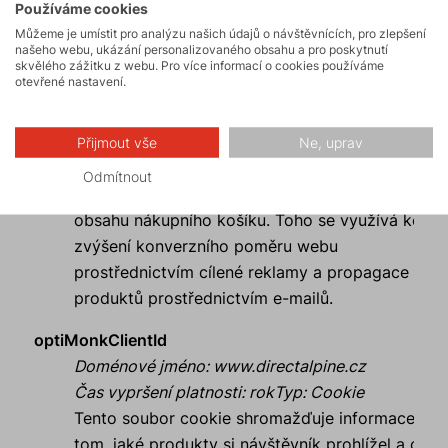
Používáme cookies
sdílení a reklamními značkami.
Můžeme je umístit pro analýzu našich údajů o návštěvnících, pro zlepšení
našeho webu, ukázání personalizovaného obsahu a pro poskytnutí
optiMonkClient
skvělého zážitku z webu. Pro více informací o cookies používáme
otevřené nastavení.
Doménové jméno
:
www.directalpine.cz
Čas vypršení platnosti
:
rok
Typ
:
Cookie
Poskytovatel
:
OptiMonk
Přijmout vše
Ne, uprav
Tento soubor cookie shromažďuje informace o
Odmítnout
tom, které produkty si návštěvník prohlížel a o
obsahu nákupního košíku. Toho se využívá ke
zvýšení konverzního poměru webu
prostřednictvím cílené reklamy a propagace
produktů prostřednictvím e-mailů.
optiMonkClientId
Doménové jméno
:
www.directalpine.cz
Čas vypršení platnosti
:
rok
Typ
:
Cookie
Tento soubor cookie shromažďuje informace o
tom, jaké produkty si návštěvník prohlížel a o