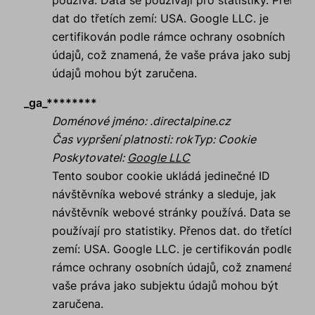
používá. Data se používají pro statistiky. Přenos
dat do třetích zemí: USA. Google LLC. je
certifikován podle rámce ochrany osobních
údajů, což znamená, že vaše práva jako subjektu
údajů mohou být zaručena.
_ga_********
Doménové jméno
:
.directalpine.cz
Čas vypršení platnosti
:
rok
Typ
:
Cookie
Poskytovatel
:
Google LLC
Tento soubor cookie ukládá jedinečné ID
návštěvníka webové stránky a sleduje, jak
návštěvník webové stránky používá. Data se
používají pro statistiky. Přenos dat. do třetích
zemí: USA. Google LLC. je certifikován podle
rámce ochrany osobních údajů, což znamená, že
vaše práva jako subjektu údajů mohou být
zaručena.