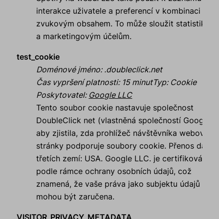
interakce uživatele a preferencí v kombinaci se
zvukovým obsahem. To může sloužit statistikám
a marketingovým účelům.
test_cookie
Doménové jméno
:
.doubleclick.net
Čas vypršení platnosti
:
15 minut
Typ
:
Cookie
Poskytovatel
:
Google LLC
Tento soubor cookie nastavuje společnost
DoubleClick net (vlastněná společností Google),
aby zjistila, zda prohlížeč návštěvníka webové
stránky podporuje soubory cookie. Přenos dat d
třetích zemí: USA. Google LLC. je certifikován
podle rámce ochrany osobních údajů, což
znamená, že vaše práva jako subjektu údajů
mohou být zaručena.
VISITOR_PRIVACY_METADATA