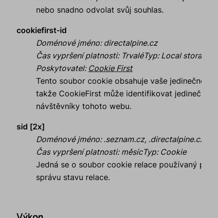
nebo snadno odvolat svůj souhlas.
cookiefirst-id
Doménové jméno
:
directalpine.cz
Čas vypršení platnosti
:
Trvalé
Typ
:
Local storage
Poskytovatel
:
Cookie First
Tento soubor cookie obsahuje vaše jedinečné ID,
takže CookieFirst může identifikovat jedinečné
návštěvníky tohoto webu.
sid [2x]
Doménové jméno
:
.seznam.cz, .directalpine.cz
Čas vypršení platnosti
:
měsíc
Typ
:
Cookie
Jedná se o soubor cookie relace používaný pro
správu stavu relace.
Výkon