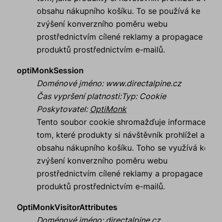
obsahu nákupního košíku. To se používá ke
zvýšení konverzního poměru webu
prostřednictvím cílené reklamy a propagace
produktů prostřednictvím e-mailů.
optiMonkSession
Doménové jméno
:
www.directalpine.cz
Čas vypršení platnosti
:
Typ
:
Cookie
Poskytovatel
:
OptiMonk
Tento soubor cookie shromažďuje informace o
tom, které produkty si návštěvník prohlížel a o
obsahu nákupního košíku. Toho se využívá ke
zvýšení konverzního poměru webu
prostřednictvím cílené reklamy a propagace
produktů prostřednictvím e-mailů.
OptiMonkVisitorAttributes
Doménové jméno
:
directalpine.cz