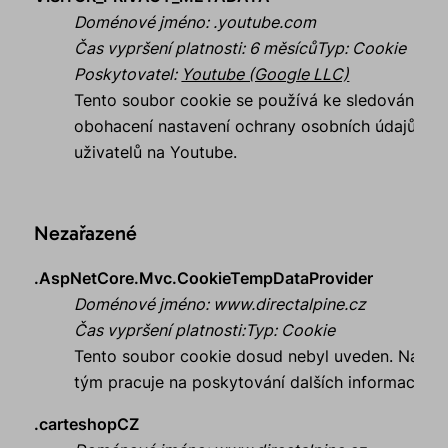
Doménové jméno
:
.youtube.com
Čas vypršení platnosti
:
6 měsíců
Typ
:
Cookie
Poskytovatel
:
Youtube (Google LLC)
Tento soubor cookie se používá ke sledování a
obohacení nastavení ochrany osobních údajů
uživatelů na Youtube.
Nezařazené
.AspNetCore.Mvc.CookieTempDataProvider
Doménové jméno
:
www.directalpine.cz
Čas vypršení platnosti
:
Typ
:
Cookie
Tento soubor cookie dosud nebyl uveden. Náš
tým pracuje na poskytování dalších informací.
.carteshopCZ