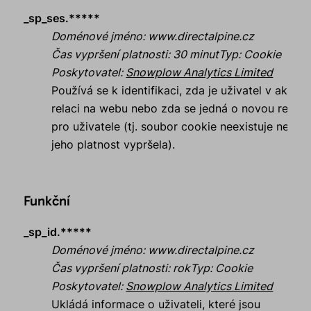
_sp_ses.*****
Doménové jméno
:
www.directalpine.cz
Čas vypršení platnosti
:
30 minut
Typ
:
Cookie
Poskytovatel
:
Snowplow Analytics Limited
Používá se k identifikaci, zda je uživatel v aktivní
relaci na webu nebo zda se jedná o novou relaci
pro uživatele (tj. soubor cookie neexistuje nebo
jeho platnost vypršela).
Funkční
_sp_id.*****
Doménové jméno
:
www.directalpine.cz
Čas vypršení platnosti
:
rok
Typ
:
Cookie
Poskytovatel
:
Snowplow Analytics Limited
Ukládá informace o uživateli, které jsou