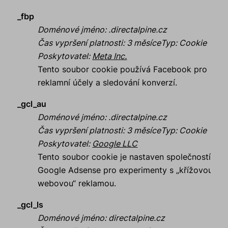
_fbp
Doménové jméno
:
.directalpine.cz
Čas vypršení platnosti
:
3 měsíce
Typ
:
Cookie
Poskytovatel
:
Meta Inc.
Tento soubor cookie používá Facebook pro
reklamní účely a sledování konverzí.
_gcl_au
Doménové jméno
:
.directalpine.cz
Čas vypršení platnosti
:
3 měsíce
Typ
:
Cookie
Poskytovatel
:
Google LLC
Tento soubor cookie je nastaven společností
Google Adsense pro experimenty s „křížovou
webovou“ reklamou.
_gcl_ls
Doménové jméno
:
directalpine.cz