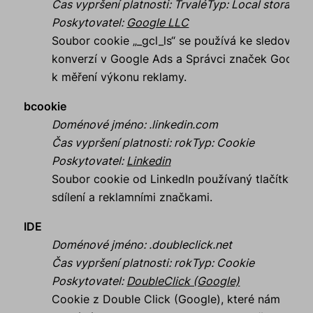
Čas vypršení platnosti
:
Trvalé
Typ
:
Local storage
Poskytovatel
:
Google LLC
Soubor cookie „_gcl_ls“ se používá ke sledování
konverzí v Google Ads a Správci značek Google
k měření výkonu reklamy.
bcookie
Doménové jméno
:
.linkedin.com
Čas vypršení platnosti
:
rok
Typ
:
Cookie
Poskytovatel
:
Linkedin
Soubor cookie od LinkedIn používaný tlačítky
sdílení a reklamními značkami.
IDE
Doménové jméno
:
.doubleclick.net
Čas vypršení platnosti
:
rok
Typ
:
Cookie
Poskytovatel
:
DoubleClick (Google)
Cookie z Double Click (Google), které nám