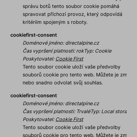
správu botů tento soubor cookie pomáhá
spravovat příchozí provoz, který odpovídá
kritériím spojeným s roboty.
cookiefirst-consent
Doménové jméno
:
directalpine.cz
Čas vypršení platnosti
:
rok
Typ
:
Cookie
Poskytovatel
:
Cookie First
Tento soubor cookie uloží vaše předvolby
souborů cookie pro tento web. Můžete je změnit
nebo snadno odvolat svůj souhlas.
cookiefirst-consent
Doménové jméno
:
directalpine.cz
Čas vypršení platnosti
:
Trvalé
Typ
:
Local storage
Poskytovatel
:
Cookie First
Tento soubor cookie uloží vaše předvolby
souborů cookie pro tento web. Můžete je změnit