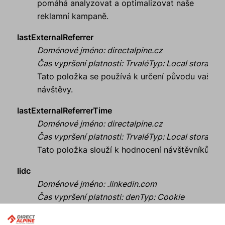
pomáhá analyzovat a optimalizovat naše
reklamní kampaně.
lastExternalReferrer
Doménové jméno
:
directalpine.cz
Čas vypršení platnosti
:
Trvalé
Typ
:
Local storage
Tato položka se používá k určení původu vaší
návštěvy.
lastExternalReferrerTime
Doménové jméno
:
directalpine.cz
Čas vypršení platnosti
:
Trvalé
Typ
:
Local storage
Tato položka slouží k hodnocení návštěvníků
lidc
Doménové jméno
:
.linkedin.com
Čas vypršení platnosti
:
den
Typ
:
Cookie
Poskytovatel
:
Linkedin
Soubor cookie od LinkedIn používaný tlačítky