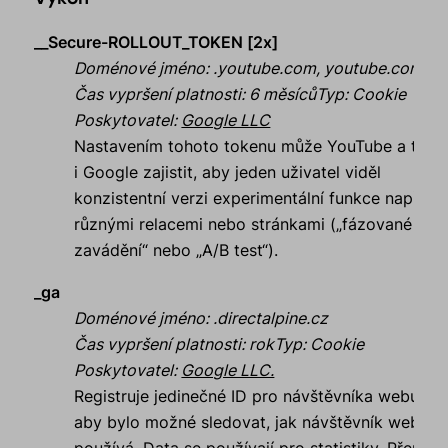
__Secure-ROLLOUT_TOKEN [2x]
Doménové jméno
:
.youtube.com, youtube.com
Čas vypršení platnosti
:
6 měsíců
Typ
:
Cookie
Poskytovatel
:
Google LLC
Nastavením tohoto tokenu může YouTube a tedy
i Google zajistit, aby jeden uživatel viděl
konzistentní verzi experimentální funkce napříč
různými relacemi nebo stránkami („fázované
zavádění“ nebo „A/B test“).
_ga
Doménové jméno
:
.directalpine.cz
Čas vypršení platnosti
:
rok
Typ
:
Cookie
Poskytovatel
:
Google LLC.
Registruje jedinečné ID pro návštěvníka webu,
aby bylo možné sledovat, jak návštěvník web