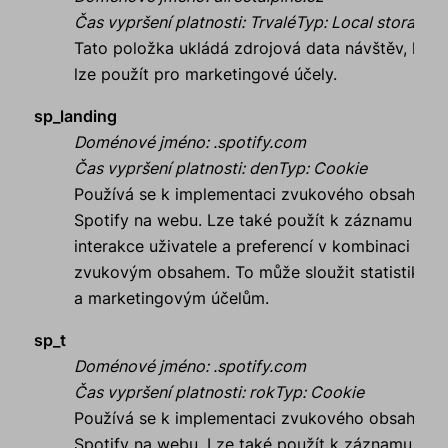
Čas vypršení platnosti
:
Trvalé
Typ
:
Local storage
Tato položka ukládá zdrojová data návštěv, kter
lze použít pro marketingové účely.
sp_landing
Doménové jméno
:
.spotify.com
Čas vypršení platnosti
:
den
Typ
:
Cookie
Používá se k implementaci zvukového obsahu
Spotify na webu. Lze také použít k záznamu
interakce uživatele a preferencí v kombinaci se
zvukovým obsahem. To může sloužit statistikám
a marketingovým účelům.
sp_t
Doménové jméno
:
.spotify.com
Čas vypršení platnosti
:
rok
Typ
:
Cookie
Používá se k implementaci zvukového obsahu
Spotify na webu. Lze také použít k záznamu