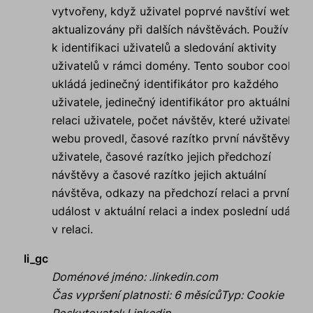
vytvořeny, když uživatel poprvé navštíví web, a
aktualizovány při dalších návštěvách. Používá se
k identifikaci uživatelů a sledování aktivity
uživatelů v rámci domény. Tento soubor cookie
ukládá jedinečný identifikátor pro každého
uživatele, jedinečný identifikátor pro aktuální
relaci uživatele, počet návštěv, které uživatel na
webu provedl, časové razítko první návštěvy
uživatele, časové razítko jejich předchozí
návštěvy a časové razítko jejich aktuální
návštěva, odkazy na předchozí relaci a první
událost v aktuální relaci a index poslední událost
v relaci.
li_gc
Doménové jméno
:
.linkedin.com
Čas vypršení platnosti
:
6 měsíců
Typ
:
Cookie