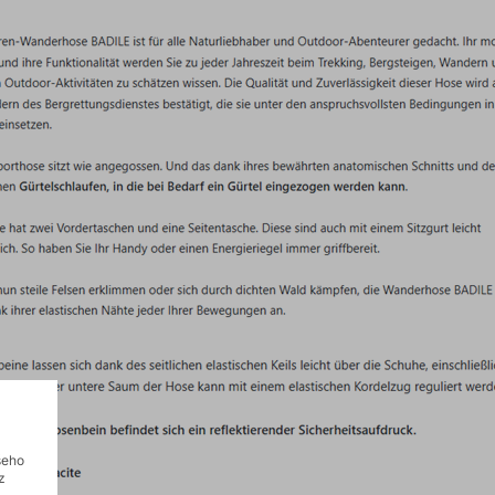
šeho
z