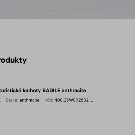
rodukty
turistické kalhoty BADILE anthracite
L
Barva:
anthracite
Kód:
400.25W002802-L