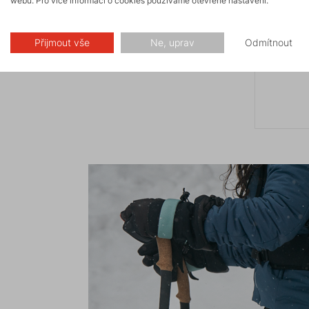
webu. Pro více informací o cookies používáme otevřené nastavení.
Přijmout vše
Ne, uprav
Odmítnout