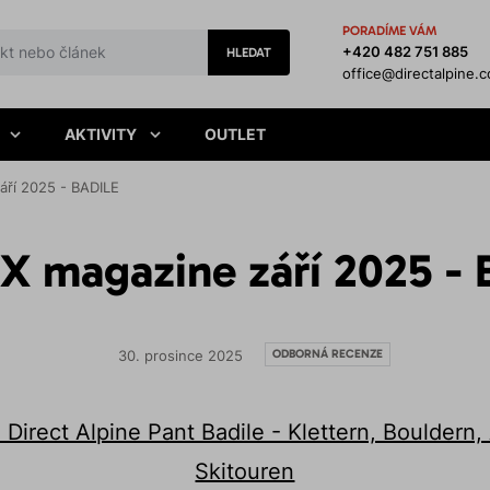
PORADÍME VÁM
+420 482 751 885
HLEDAT
office@directalpine.
AKTIVITY
OUTLET
áří 2025 - BADILE
X magazine září 2025 - 
ODBORNÁ RECENZE
30. prosince 2025
 Direct Alpine Pant Badile - Klettern, Bouldern,
Skitouren