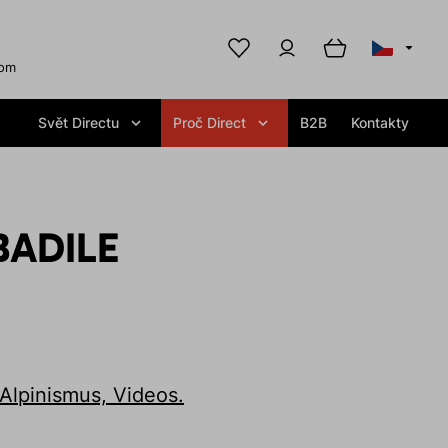
com
Svět Directu
Proč Direct
B2B
Kontakty
BADILE
 Alpinismus, Videos.