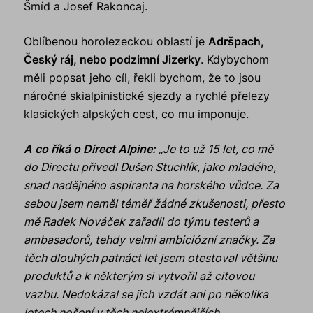
Šmíd a Josef Rakoncaj.
Oblíbenou horolezeckou oblastí je
Adršpach,
Český ráj, nebo podzimní Jizerky
. Kdybychom
měli popsat jeho cíl, řekli bychom, že to jsou
náročné skialpinistické sjezdy a rychlé přelezy
klasických alpských cest, co mu imponuje.
A co říká o Direct Alpine:
„Je to už 15 let, co mě
do Directu přivedl Dušan Stuchlík, jako mladého,
snad nadějného aspiranta na horského vůdce. Za
sebou jsem neměl téměř žádné zkušenosti, přesto
mě Radek Nováček zařadil do týmu testerů a
ambasadorů, tehdy velmi ambiciózní značky. Za
těch dlouhých patnáct let jsem otestoval většinu
produktů a k některým si vytvořil až citovou
vazbu. Nedokázal se jich vzdát ani po několika
letech nošení v těch nejextrémnějších