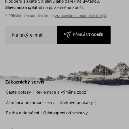
k odběru získáte 5% slevu jako dárek na uvítanou.
Slevu nelze uplatnit
na již zlevněné zboží.
* Přihlášením souhlasíte se
zpracováním osobních údajů
.
PŘIHLÁSIT ODBĚR
Zákaznický servis
Časté dotazy
Reklamace a výměna zboží
Záruční a pozáruční servis
Dárkové poukazy
Platba a doručení
Odstoupení od smlouvy