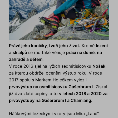
Právě jeho koníčky, tvoří jeho život.
Kromě
lezení
a
skialpů
se rád také věnuje
práci na domě, na
zahradě a dětem
.
V roce 2016 sjel na lyžích sedmitisícovku
Nošak
,
za kterou obdržel ocenění výstup roku. V roce
2017 spolu s Markem Holečkem vylezli
prvovýstup na osmitisícovku Gašerbrum
I. Získal
již dva zlaté cepíny, a to
v letech 2018 a 2020 za
prvovýstupy na Gašerbrum I a Chamlang.
Háčkovými lezeckými vzory jsou Míra „Lanč“