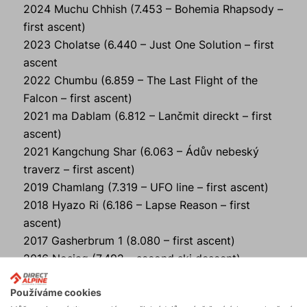
2024 Muchu Chhish (7.453 – Bohemia Rhapsody –
first ascent)
2023 Cholatse (6.440 – Just One Solution – first
ascent
2022 Chumbu (6.859 – The Last Flight of the
Falcon – first ascent)
2021 ma Dablam (6.812 – Lančmit direckt – first
ascent)
2021 Kangchung Shar (6.063 – Ádův nebeský
traverz – first ascent)
2019 Chamlang (7.319 – UFO line – first ascent)
2018 Hyazo Ri (6.186 – Lapse Reason – first
ascent)
2017 Gasherbrum 1 (8.080 – first ascent)
2016 Nosjaq (7.492 – second ski descent)
Dále
: Snow Patch – Sunshine Crack (CAN), Chief
Používáme cookies
– Split Pillar (CAN), Cima Grande – Západní