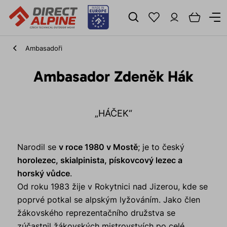
Ambasadoři
Ambasador Zdeněk Hák
„HÁČEK“
Narodil se
v roce 1980 v Mostě
; je to český
horolezec, skialpinista, pískovcový lezec a
horský vůdce
.
Od roku 1983 žije v Rokytnici nad Jizerou, kde se
poprvé potkal se alpským lyžováním. Jako člen
žákovského reprezentačního družstva se
zúčastnil žákovských mistrovstvích po celé