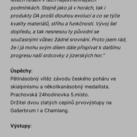
podmínkách. Stejně jako já v horách, tak i
produkty DA prošli dlouhou evolucí a co se týče
kvality materiálů, střihu a funkčnosti. Vývoj šel
dopředu, a tak nesnesou ty původní se
současnými vůbec žádné srovnání. Proto jsem rád,
že i já mohu svým dílem dále přispívat k dalšímu
progresu naší srdcovky z jizerských hor.“
Úspěchy
:
Pětinásobný vítěz závodu českého poháru ve
skialpinismu a několikanásobný medailista.
Prachovská 24hodinovka 5.místo.
Držitel dvou zlatých cepínů prvovýstupy na
Gašerbrum I a Chamlang.
Výstupy
: