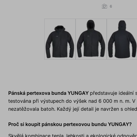
6
Pánská pertexova bunda YUNGAY
představuje ideální 
testována při výstupech do výšek nad 6 000 m n. m. V
nezatěžovala batoh. Každý její detail je navržen s ohle
Proč si koupit pánskou pertexovou bundu YUNGAY?
Skvělá kombinace tepla, lehkosti a ekologické odpověd