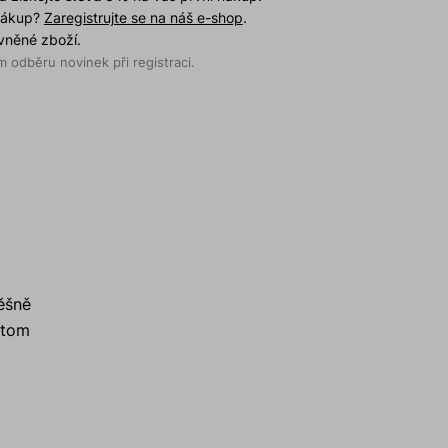
 nákup?
Zaregistrujte se na náš e-shop
.
evněné zboží.
 odběru novinek při registraci.
pěšně
itom