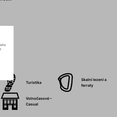
šeho
z
Skalní lezení a
Turistika
ferraty
Volnočasové –
Casual