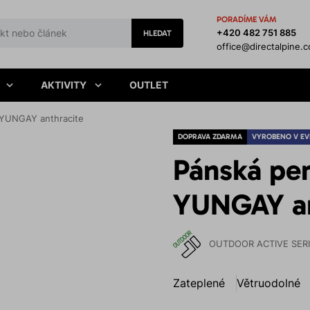
PORADÍME VÁM
+420 482 751 885
HLEDAT
office@directalpine.
AKTIVITY
OUTLET
 YUNGAY anthracite
DOPRAVA ZDARMA
VYROBENO V EV
Pánská pe
YUNGAY an
OUTDOOR ACTIVE SER
Zateplené
Větruodolné