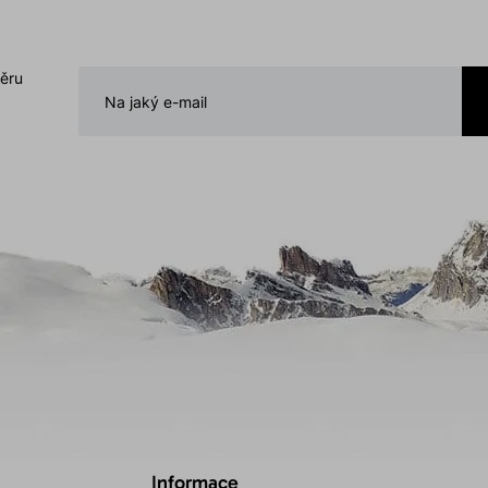
běru
Informace