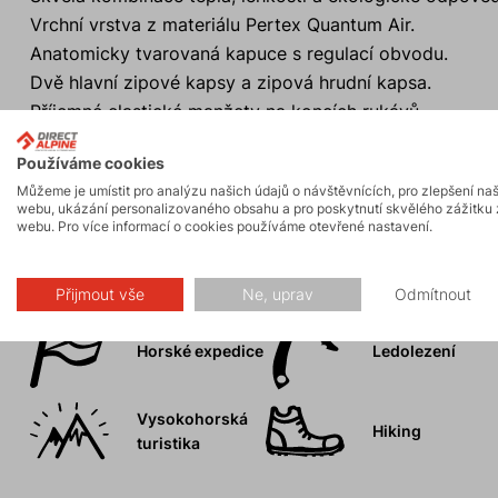
Vrchní vrstva z materiálu Pertex Quantum Air.
Anatomicky tvarovaná kapuce s regulací obvodu.
Dvě hlavní zipové kapsy a zipová hrudní kapsa.
Příjemné elastické manžety na koncích rukávů.
Prodloužený zadní díl.
Používáme cookies
Můžeme je umístit pro analýzu našich údajů o návštěvnících, pro zlepšení na
webu, ukázání personalizovaného obsahu a pro poskytnutí skvělého zážitku 
webu. Pro více informací o cookies používáme otevřené nastavení.
Aktivity
Přijmout vše
Ne, uprav
Odmítnout
Horské expedice
Ledolezení
Vysokohorská
Hiking
turistika