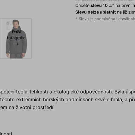
Chcete
slevu 10 %
* na první
Slevu nelze uplatnit
na již zl
* Sleva je podmíněna schválením
Další
fotografie
spojení tepla, lehkosti a ekologické odpovědnosti. Byla ús
 těchto extrémních horských podmínkách skvěle hřála, a př
dem na životní prostředí.
nosti.