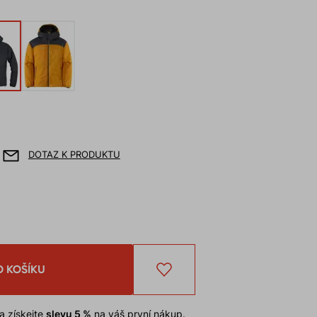
DOTAZ K PRODUKTU
O KOŠÍKU
a získejte
slevu 5 %
na váš první nákup.