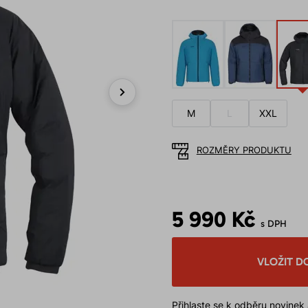
Next
M
L
XXL
ROZMĚRY PRODUKTU
5 990 Kč
s DPH
VLOŽIT D
Přihlaste se k odběru novinek