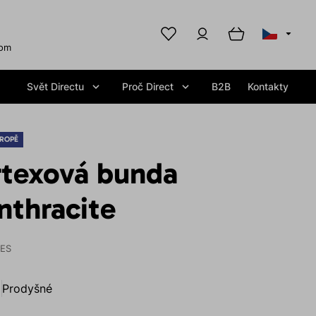
com
Svět Directu
Proč Direct
B2B
Kontakty
ROPĚ
rtexová bunda
thracite
IES
Prodyšné