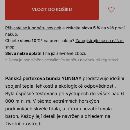
VLOŽIT DO KOŠÍKU
Přihlaste se k odběru novinek
a získejte
slevu 5 %
na váš první
nákup.
Chcete
slevu 10 %
* na první nákup?
Zaregistrujte se na náš e-
shop
.
Slevu nelze uplatnit
na již zlevněné zboží.
* Sleva je podmíněna schválením odběru novinek při registraci.
Pánská pertexova bunda YUNGAY
představuje ideální
spojení tepla, lehkosti a ekologické odpovědnosti.
Byla úspěšně testována při výstupech do výšek nad 6
000 m n. m. V těchto extrémních horských
podmínkách skvěle hřála, a přitom nezatěžovala
batoh. Každý její detail je navržen s ohledem na
životní prostředí.