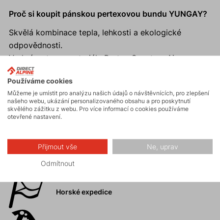
Proč si koupit pánskou pertexovou bundu YUNGAY?
Skvělá kombinace tepla, lehkosti a ekologické
odpovědnosti.
Vrchní vrstva z materiálu Pertex Quantum Air.
Anatomicky tvarovaná kapuce s regulací obvodu.
Používáme cookies
Dvě hlavní zipové kapsy a zipová hrudní kapsa.
Můžeme je umístit pro analýzu našich údajů o návštěvnících, pro zlepšení
Příjemné elastické manžety na koncích rukávů.
našeho webu, ukázání personalizovaného obsahu a pro poskytnutí
Prodloužený zadní díl.
skvělého zážitku z webu. Pro více informací o cookies používáme
otevřené nastavení.
Přijmout vše
Ne, uprav
Aktivity
Odmítnout
Horské expedice