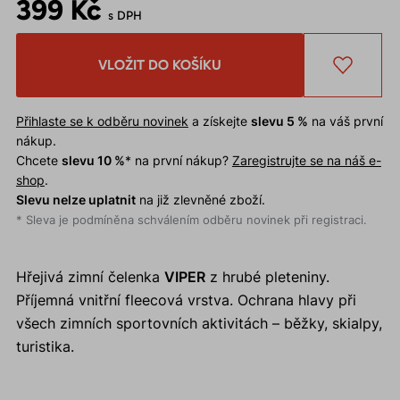
399 Kč
s DPH
VLOŽIT DO KOŠÍKU
Přihlaste se k odběru novinek
a získejte
slevu 5 %
na váš první
nákup.
Chcete
slevu 10 %
* na první nákup?
Zaregistrujte se na náš e-
shop
.
Slevu nelze uplatnit
na již zlevněné zboží.
* Sleva je podmíněna schválením odběru novinek při registraci.
Hřejivá zimní čelenka
VIPER
z hrubé pleteniny.
Příjemná vnitřní fleecová vrstva. Ochrana hlavy při
všech zimních sportovních aktivitách – běžky, skialpy,
turistika.