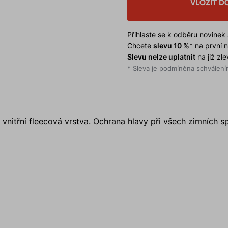
VLOŽIT D
Přihlaste se k odběru novinek
Chcete
slevu 10 %
* na první
Slevu nelze uplatnit
na již zl
* Sleva je podmíněna schválením
 vnitřní fleecová vrstva. Ochrana hlavy při všech zimních s