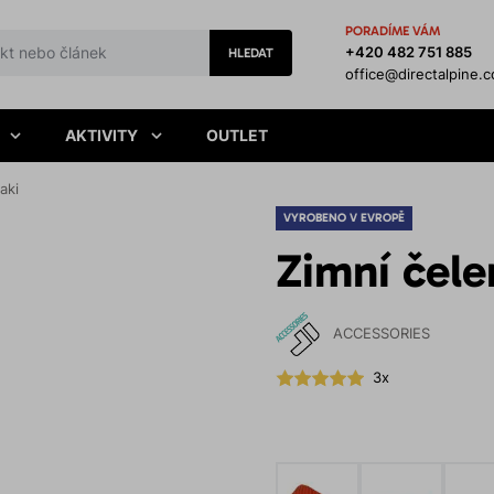
PORADÍME VÁM
+420 482 751 885
HLEDAT
office@directalpine.
AKTIVITY
OUTLET
aki
VYROBENO V EVROPĚ
Zimní čele
ACCESSORIES
3x