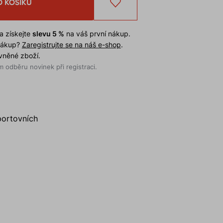
O KOŠÍKU
a získejte
slevu 5 %
na váš první nákup.
 nákup?
Zaregistrujte se na náš e-shop
.
evněné zboží.
 odběru novinek při registraci.
portovních