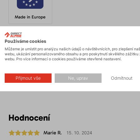
Made in Europe
Používáme cookies
Parametry
Můžeme je umístit pro analýzu našich údajů o návštěvnících, pro zlepšení na
webu, ukázání personalizovaného obsahu a pro poskytnutí skvělého zážitku 
webu. Pro více informací o cookies používáme otevřené nastavení.
Údržba
Přijmout vše
Ne, uprav
Odmítnout
Hodnocení
Marie R.
15. 10. 2024