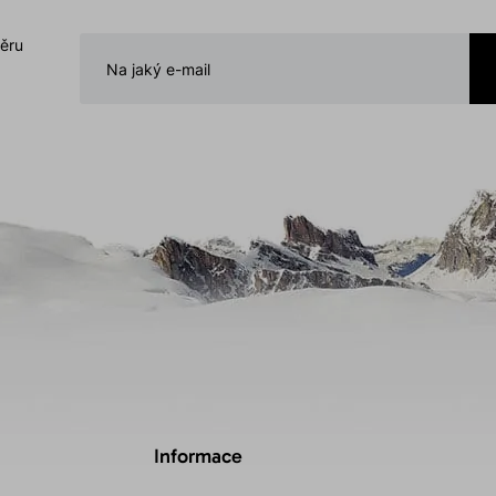
běru
Informace