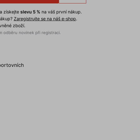
a získejte
slevu 5 %
na váš první nákup.
 nákup?
Zaregistrujte se na náš e-shop
.
evněné zboží.
 odběru novinek při registraci.
portovních