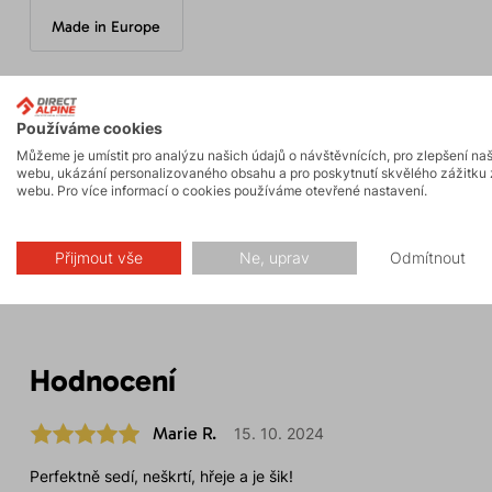
Made in Europe
Používáme cookies
Parametry
Můžeme je umístit pro analýzu našich údajů o návštěvnících, pro zlepšení na
webu, ukázání personalizovaného obsahu a pro poskytnutí skvělého zážitku 
webu. Pro více informací o cookies používáme otevřené nastavení.
Údržba
Přijmout vše
Ne, uprav
Odmítnout
Hodnocení
Marie R.
15. 10. 2024
Perfektně sedí, neškrtí, hřeje a je šik!