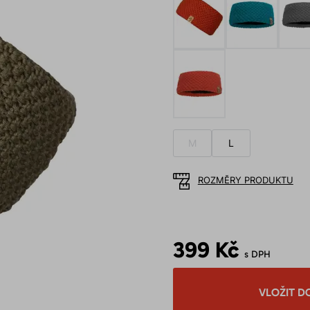
M
L
ROZMĚRY PRODUKTU
399 Kč
s DPH
VLOŽIT D