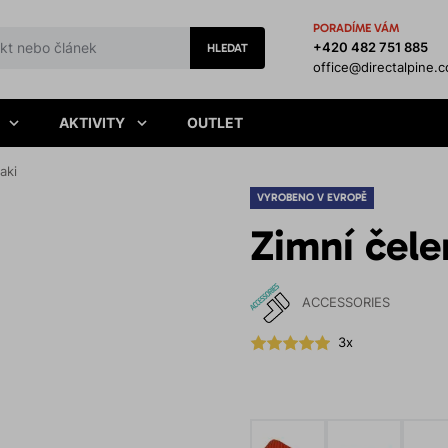
PORADÍME VÁM
+420 482 751 885
HLEDAT
office@directalpine.
AKTIVITY
OUTLET
aki
VYROBENO V EVROPĚ
Zimní čele
ACCESSORIES
3x