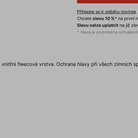
Přihlaste se k odběru novinek
Chcete
slevu 10 %
* na první
Slevu nelze uplatnit
na již zl
* Sleva je podmíněna schválením
 vnitřní fleecová vrstva. Ochrana hlavy při všech zimních s