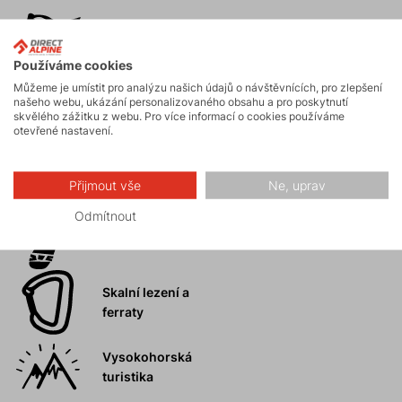
Horské expedice
Používáme cookies
Můžeme je umístit pro analýzu našich údajů o návštěvnících, pro zlepšení
našeho webu, ukázání personalizovaného obsahu a pro poskytnutí
Ledolezení
skvělého zážitku z webu. Pro více informací o cookies používáme
otevřené nastavení.
Skialpinismus
Přijmout vše
Ne, uprav
Odmítnout
Turistika
Skalní lezení a
ferraty
Vysokohorská
turistika