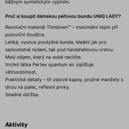
běžným syntetickým výplním.
Proč si koupit dámskou péřovou bundu UNIQ LADY?
Revoluční materiál Thindown™ – maximální teplo při
poloviční tloušťce.
Lehká, vysoce prodyšná bunda. Ideální jak pro
samostatné nošení, tak pod hardshellovou vrstvu.
Malý objem, který na sobě necítíte.
Vrchní látka Pertex quantum air zajišťuje
větruodolnost.
Praktické detaily – tři zipové kapsy, pružné manžety s
dírou na palec, reflexní prvky.
Snadná údržba.
Aktivity