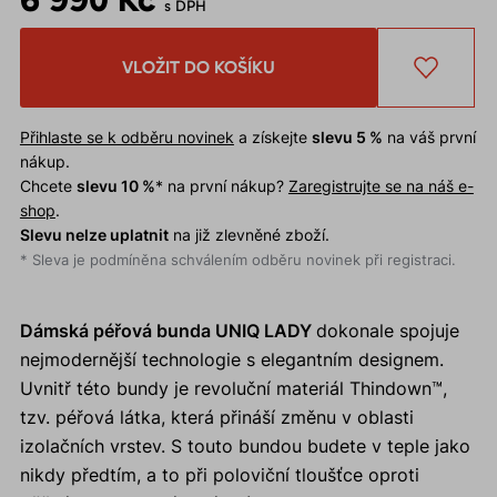
s DPH
VLOŽIT DO KOŠÍKU
Přihlaste se k odběru novinek
a získejte
slevu 5 %
na váš první
nákup.
Chcete
slevu 10 %
* na první nákup?
Zaregistrujte se na náš e-
shop
.
Slevu nelze uplatnit
na již zlevněné zboží.
* Sleva je podmíněna schválením odběru novinek při registraci.
Dámská péřová bunda UNIQ LADY
dokonale spojuje
nejmodernější technologie s elegantním designem.
Uvnitř této bundy je revoluční materiál Thindown™,
tzv. péřová látka, která přináší změnu v oblasti
izolačních vrstev. S touto bundou budete v teple jako
nikdy předtím, a to při poloviční tloušťce oproti