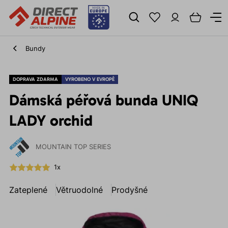
Bundy
DOPRAVA ZDARMA
VYROBENO V EVROPĚ
Dámská péřová bunda UNIQ
LADY orchid
MOUNTAIN TOP SERIES
1x
Zateplené
Větruodolné
Prodyšné