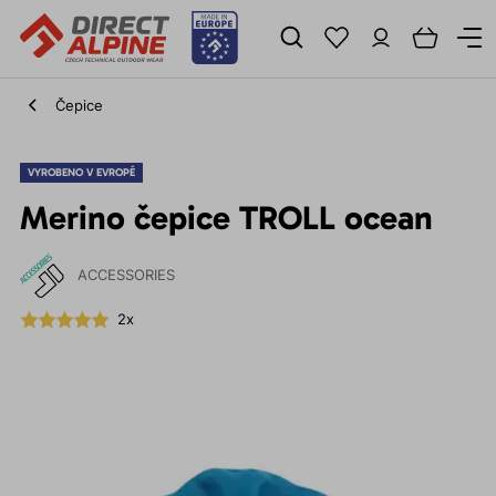
Čepice
VYROBENO V EVROPĚ
Merino čepice TROLL ocean
ACCESSORIES
2x