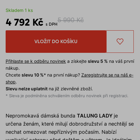
Skladem 1 ks
4 792 Kč
5 990 Kč
s DPH
VLOŽIT DO KOŠÍKU
Přihlaste se k odběru novinek
a získejte
slevu 5 %
na váš první
nákup.
Chcete
slevu 10 %
* na první nákup?
Zaregistrujte se na náš e-
shop
.
Slevu nelze uplatnit
na již zlevněné zboží.
* Sleva je podmíněna schválením odběru novinek při registraci.
Nepromokavá dámská bunda
TALUNG LADY
je
určena ženám, které milují dobrodružství a nechtějí se
nechat omezovat nepříznivým počasím. Nabízí