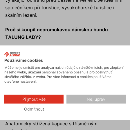
vynikající ochranu před deštěm a větrem. Je ideálním
společníkem při turistice, vysokohorské turistice i
skalním lezení.
Proč si koupit nepromokavou dámskou bundu
TALUNG LADY?
Delší a užší střih bundy padne vyšším a štíhlejším
ženám.
Používáme cookies
Dermizax prodyšná nepromokavá hardshellová
Můžeme je umístit pro analýzu našich údajů o návštěvnících, pro zlepšení
bunda.
našeho webu, ukázání personalizovaného obsahu a pro poskytnutí
skvělého zážitku z webu. Pro více informací o cookies používáme
Jednoruční stahování spodního okraje.
otevřené nastavení.
Dvě zipové kapsy.
Hrudní kapsa na levé straně.
Přijmout vše
Ne, uprav
Vysoký límec na ochranu brady a krku při nepřízni
počasí.
Odmítnout
100% podlepené švy.
Anatomicky střižená kapuce s třísměrným