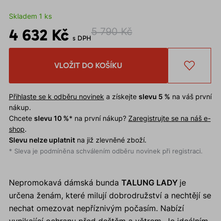
Skladem 1 ks
4 632 Kč
5 790 Kč
s DPH
VLOŽIT DO KOŠÍKU
Přihlaste se k odběru novinek
a získejte
slevu 5 %
na váš první
nákup.
Chcete
slevu 10 %
* na první nákup?
Zaregistrujte se na náš e-
shop
.
Slevu nelze uplatnit
na již zlevněné zboží.
* Sleva je podmíněna schválením odběru novinek při registraci.
Nepromokavá dámská bunda
TALUNG LADY
je
určena ženám, které milují dobrodružství a nechtějí se
nechat omezovat nepříznivým počasím. Nabízí