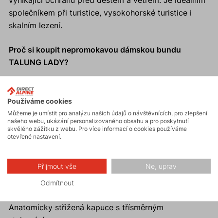
vynikající ochranu před deštěm a větrem. Je ideálním
společníkem při turistice, vysokohorské turistice i
skalním lezení.
Proč si koupit nepromokavou dámskou bundu
TALUNG LADY?
Delší a užší střih bundy padne vyšším a štíhlejším
ženám.
Používáme cookies
Dermizax prodyšná nepromokavá hardshellová
Můžeme je umístit pro analýzu našich údajů o návštěvnících, pro zlepšení
bunda.
našeho webu, ukázání personalizovaného obsahu a pro poskytnutí
skvělého zážitku z webu. Pro více informací o cookies používáme
Jednoruční stahování spodního okraje.
otevřené nastavení.
Dvě zipové kapsy.
Hrudní kapsa na levé straně.
Přijmout vše
Ne, uprav
Vysoký límec na ochranu brady a krku při nepřízni
počasí.
Odmítnout
100% podlepené švy.
Anatomicky střižená kapuce s třísměrným