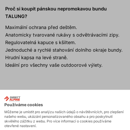
Proč si koupit pánskou nepromokavou bundu
TALUNG?
Maximální ochrana před deštěm.
Anatomicky tvarované rukávy s odvětrávacími zipy.
Regulovatelná kapuce s kšiltem.
Jednoduché a rychlé stahování dolního okraje bundy.
Hrudní kapsa na levé straně.
Ideální pro všechny vaše outdoorové výlety.
Aktivity
Používáme cookies
Můžeme je umístit pro analýzu našich údajů o návštěvnících, pro zlepšení
Skialpinismus
našeho webu, ukázání personalizovaného obsahu a pro poskytnutí
skvělého zážitku z webu. Pro více informací o cookies používáme
otevřené nastavení.