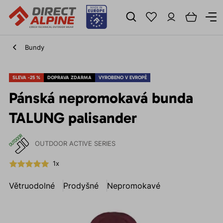
Bundy
SLEVA -25 %
DOPRAVA ZDARMA
VYROBENO V EVROPĚ
Pánská nepromokavá bunda
TALUNG palisander
OUTDOOR ACTIVE SERIES
1x
Větruodolné
Prodyšné
Nepromokavé