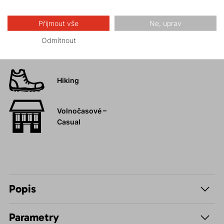
Turistika
Přijmout vše
Ne, uprav
Vysokohorská
Odmítnout
turistika
Hiking
Volnočasové –
Casual
Popis
Parametry