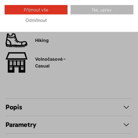
Přijmout vše
Ne, uprav
Vysokohorská
Odmítnout
turistika
Hiking
Volnočasové –
Casual
Popis
Parametry