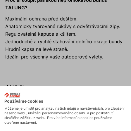
Proč si koupit pánskou nepromokavou bundu
TALUNG?
Maximální ochrana před deštěm.
Anatomicky tvarované rukávy s odvětrávacími zipy.
Regulovatelná kapuce s kšiltem.
Jednoduché a rychlé stahování dolního okraje bundy.
Hrudní kapsa na levé straně.
Ideální pro všechny vaše outdoorové výlety.
Aktivity
Používáme cookies
Skialpinismus
Můžeme je umístit pro analýzu našich údajů o návštěvnících, pro zlepšení
našeho webu, ukázání personalizovaného obsahu a pro poskytnutí
skvělého zážitku z webu. Pro více informací o cookies používáme
otevřené nastavení.
Turistika