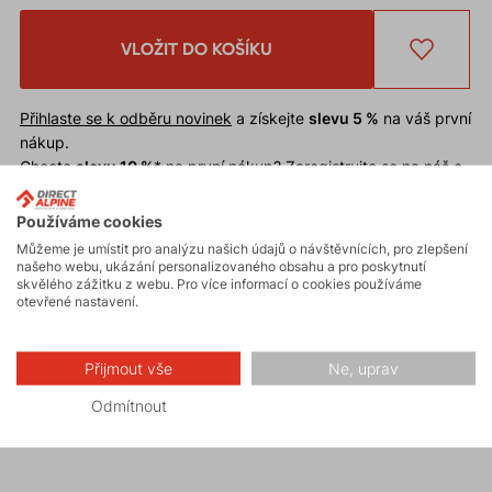
VLOŽIT DO KOŠÍKU
Přihlaste se k odběru novinek
a získejte
slevu 5 %
na váš první
nákup.
Chcete
slevu 10 %
* na první nákup?
Zaregistrujte se na náš e-
shop
.
Slevu nelze uplatnit
na již zlevněné zboží.
Používáme cookies
* Sleva je podmíněna schválením odběru novinek při registraci.
Můžeme je umístit pro analýzu našich údajů o návštěvnících, pro zlepšení
našeho webu, ukázání personalizovaného obsahu a pro poskytnutí
skvělého zážitku z webu. Pro více informací o cookies používáme
otevřené nastavení.
Funkční čepice
SWIFT
. Materiál zajišťuje velmi dobré
termoregulační vlastnosti a rychlé schnutí. Vhodná
pod helmu pro široké spektrum zimních nebo
Přijmout vše
Ne, uprav
horských aktivit jako skialpinismus, běžecké lyžování,
Odmítnout
horolezectví, trekking, běh.