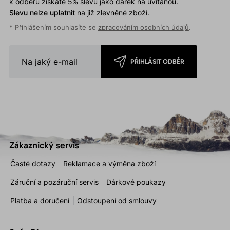
k odběru získáte 5% slevu jako dárek na uvítanou.
Slevu nelze uplatnit
na již zlevněné zboží.
* Přihlášením souhlasíte se
zpracováním osobních údajů
.
PŘIHLÁSIT ODBĚR
Zákaznický servis
Časté dotazy
Reklamace a výměna zboží
Záruční a pozáruční servis
Dárkové poukazy
Platba a doručení
Odstoupení od smlouvy