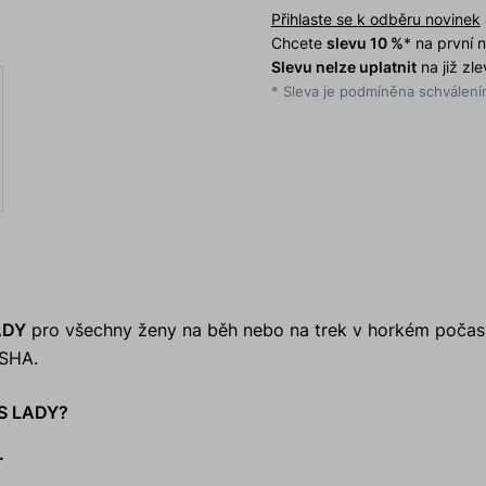
Přihlaste se k odběru novinek
Chcete
slevu 10 %
* na první
Slevu nelze uplatnit
na již zl
* Sleva je podmíněna schválením
ADY
pro všechny ženy na běh nebo na trek v horkém počasí
OSHA.
TS LADY?
.