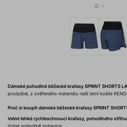
2
Dámské pohodlné běžecké kraťasy SPRINT SHORTS L
prodyšné, z ověřeného materiálu naší letní košile KEN
Proč si koupit dámské běžecké kraťasy SPRINT SHOR
Velmi lehké rychleschnoucí kraťasy, pohodlného střihu
Volné pohodlně nohavice.