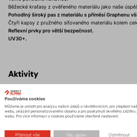
Běžecké kraťasy z ověřeného materiálu jako naše úspě
Pohodlný široký pas z materiálu s příměsí Graphenu vš
Čtyři kapsy z pružného síťovaného materiálu kolem celé
Reflexní prvky pro větší bezpečnost.
UV30+.
Aktivity
Trail running
Turistika
Používáme cookies
FAST and LIGHT
Můžeme je umístit pro analýzu našich údajů o návštěvnících, pro zlepšení na
webu, ukázání personalizovaného obsahu a pro poskytnutí skvělého zážitku 
webu. Pro více informací o cookies používáme otevřené nastavení.
Přijmout vše
Ne, uprav
Odmítnout