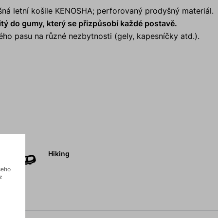
šná letní košile KENOSHA; perforovaný prodyšný materiál.
itý do gumy, který se přizpůsobí každé postavě.
ho pasu na různé nezbytnosti (gely, kapesníčky atd.).
Hiking
šeho
z