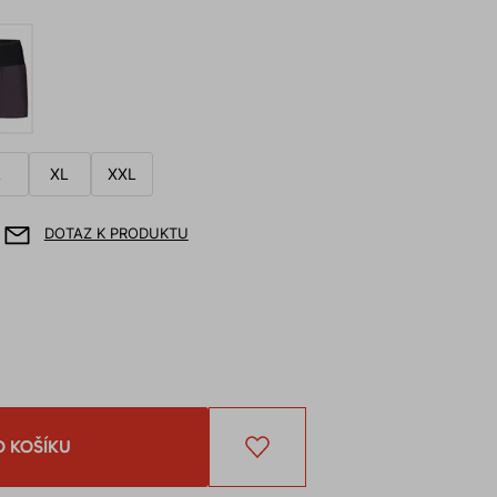
L
XL
XXL
DOTAZ K PRODUKTU
O KOŠÍKU