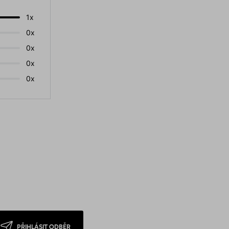
1x
0x
0x
0x
0x
PŘIHLÁSIT ODBĚR