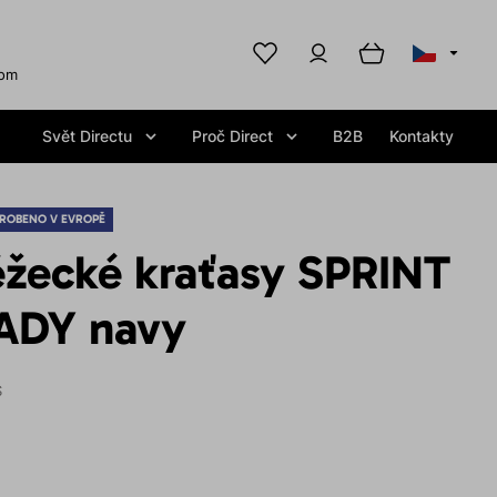
com
Svět Directu
Proč Direct
B2B
Kontakty
ROBENO V EVROPĚ
žecké kraťasy SPRINT
ADY navy
S