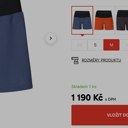
XS
S
M
Next
ROZMĚRY PRODUKTU
Skladem 1 ks
1 190 Kč
s DPH
VLOŽIT D