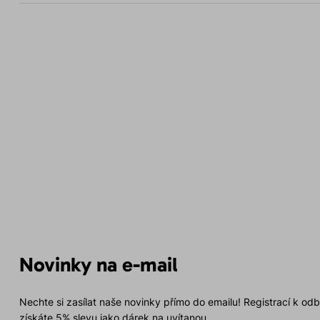
Novinky na e-mail
Nechte si zasílat naše novinky přímo do emailu! Registrací k od
získáte 5% slevu jako dárek na uvítanou.