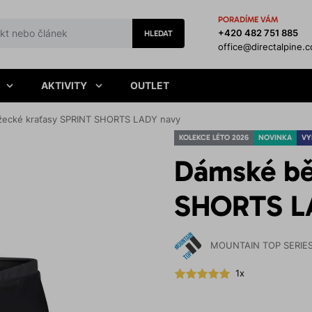
PORADÍME VÁM
+420 482 751 885
HLEDAT
office@directalpine.
AKTIVITY
OUTLET
ecké kraťasy SPRINT SHORTS LADY navy
KOLEKCE LÉTO 2026
NOVINKA
VY
Dámské bě
SHORTS L
MOUNTAIN TOP SERIE
1x