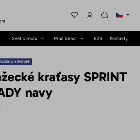
com
Svět Directu
Proč Direct
B2B
Kontakty
ROBENO V EVROPĚ
žecké kraťasy SPRINT
ADY navy
S