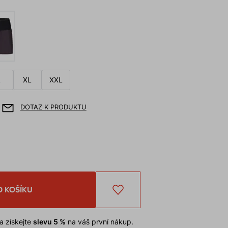
L
XL
XXL
DOTAZ K PRODUKTU
O KOŠÍKU
a získejte
slevu 5 %
na váš první nákup.