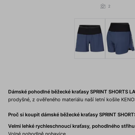
2
Dámské pohodlné běžecké kraťasy SPRINT SHORTS L
prodyšné, z ověřeného materiálu naší letní košile KEN
Proč si koupit dámské běžecké kraťasy SPRINT SHOR
Velmi lehké rychleschnoucí kraťasy, pohodlného střihu
Volné pohodlně nohavice.