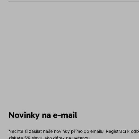
Novinky na e-mail
Nechte si zasílat naše novinky přímo do emailu! Registrací k od
získáte 5% slevu jako dárek na uvítanou.