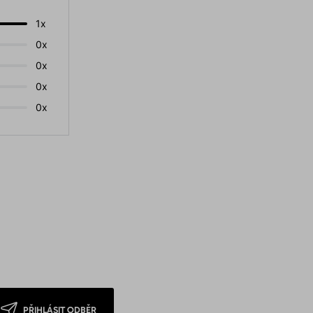
1x
0x
0x
0x
0x
PŘIHLÁSIT ODBĚR