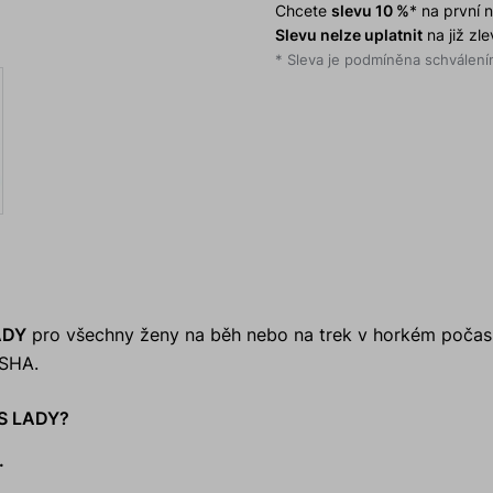
Chcete
slevu 10 %
* na první
Slevu nelze uplatnit
na již zl
* Sleva je podmíněna schválením
ADY
pro všechny ženy na běh nebo na trek v horkém počasí
OSHA.
TS LADY?
.