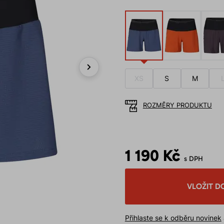
XS
S
M
Next
ROZMĚRY PRODUKTU
1 190 Kč
s DPH
VLOŽIT D
Přihlaste se k odběru novinek