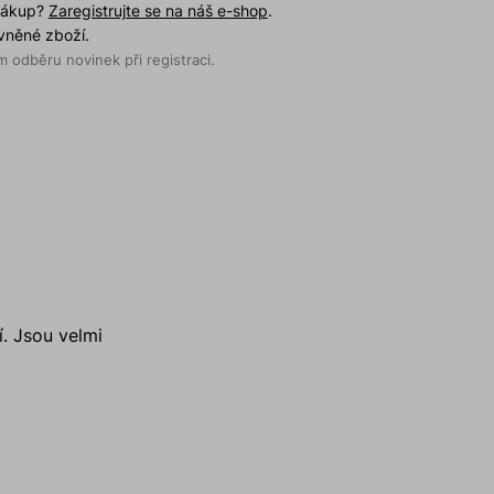
 nákup?
Zaregistrujte se na náš e-shop
.
evněné zboží.
 odběru novinek při registraci.
. Jsou velmi