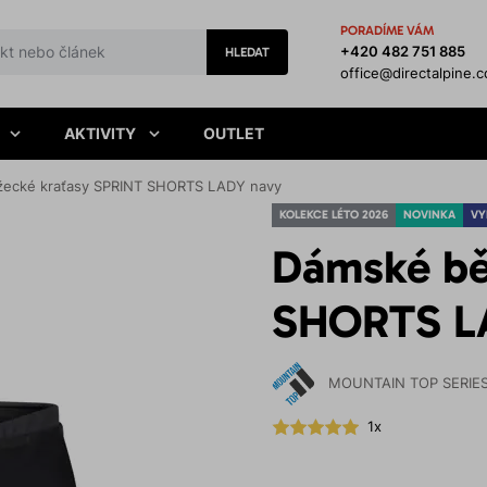
PORADÍME VÁM
+420 482 751 885
HLEDAT
office@directalpine.
AKTIVITY
OUTLET
ecké kraťasy SPRINT SHORTS LADY navy
KOLEKCE LÉTO 2026
NOVINKA
VY
Dámské bě
SHORTS L
MOUNTAIN TOP SERIE
1x