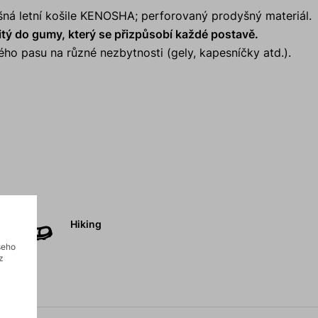
šná letní košile KENOSHA; perforovaný prodyšný materiál.
itý do gumy, který se přizpůsobí každé postavě.
ho pasu na různé nezbytnosti (gely, kapesníčky atd.).
Hiking
šeho
z