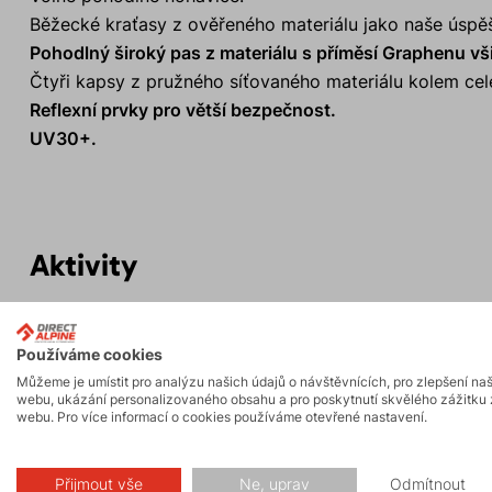
Běžecké kraťasy z ověřeného materiálu jako naše úspě
Pohodlný široký pas z materiálu s příměsí Graphenu vš
Čtyři kapsy z pružného síťovaného materiálu kolem celé
Reflexní prvky pro větší bezpečnost.
UV30+.
Aktivity
Trail running
Turistika
Používáme cookies
FAST and LIGHT
Můžeme je umístit pro analýzu našich údajů o návštěvnících, pro zlepšení na
webu, ukázání personalizovaného obsahu a pro poskytnutí skvělého zážitku 
webu. Pro více informací o cookies používáme otevřené nastavení.
Přijmout vše
Ne, uprav
Odmítnout