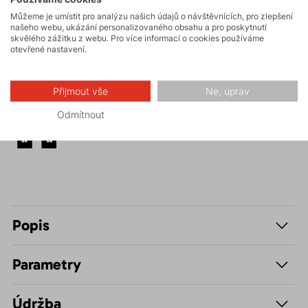
Můžeme je umístit pro analýzu našich údajů o návštěvnících, pro zlepšení
Turistika
našeho webu, ukázání personalizovaného obsahu a pro poskytnutí
skvělého zážitku z webu. Pro více informací o cookies používáme
otevřené nastavení.
Skalní lezení a
ferraty
Přijmout vše
Ne, uprav
Odmítnout
Volnočasové –
Casual
Popis
Parametry
Údržba