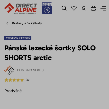
Kraťasy a ¾ kalhoty
VYROBENO V EVROPĚ
Pánské lezecké šortky SOLO
SHORTS arctic
CLIMBING SERIES
3x
Prodyšné