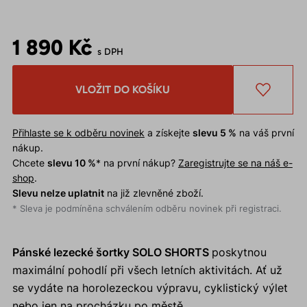
1 890 Kč
s DPH
VLOŽIT DO KOŠÍKU
Přihlaste se k odběru novinek
a získejte
slevu 5 %
na váš první
nákup.
Chcete
slevu 10 %
* na první nákup?
Zaregistrujte se na náš e-
shop
.
Slevu nelze uplatnit
na již zlevněné zboží.
* Sleva je podmíněna schválením odběru novinek při registraci.
Pánské lezecké šortky SOLO SHORTS
poskytnou
maximální pohodlí při všech letních aktivitách. Ať už
se vydáte na horolezeckou výpravu, cyklistický výlet
nebo jen na procházku po městě.