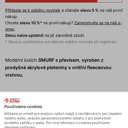
Přihlaste se k odběru novinek
a získejte
slevu 5 %
na váš první
nákup.
Chcete
slevu 10 %
* na první nákup?
Zaregistrujte se na náš e-
shop
.
Slevu nelze uplatnit
na již zlevněné zboží.
* Sleva je podmíněna schválením odběru novinek při registraci.
Moderní kulich
SMURF
s převisem, vyroben z
prodyšné akrylové pleteniny s vnitřní fleeceovou
vrstvou.
Používáme cookies
Můžeme je umístit pro analýzu našich údajů o návštěvnících, pro zlepšení
našeho webu, ukázání personalizovaného obsahu a pro poskytnutí
skvělého zážitku z webu. Pro více informací o cookies používáme
otevřené nastavení.