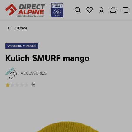
Čepice
VYROBENO V EVROPĚ
Kulich SMURF mango
ACCESSORIES
1x