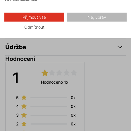
Made in Europe
Přijmout vše
Ne, uprav
Odmítnout
Parametry
Údržba
Hodnocení
1
Hodnoceno 1x
5
0x
4
0x
3
0x
2
0x