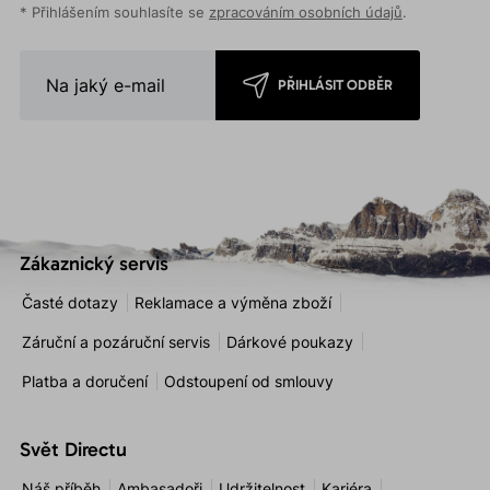
* Přihlášením souhlasíte se
zpracováním osobních údajů
.
PŘIHLÁSIT ODBĚR
Zákaznický servis
Časté dotazy
Reklamace a výměna zboží
Záruční a pozáruční servis
Dárkové poukazy
Platba a doručení
Odstoupení od smlouvy
Svět Directu
Náš příběh
Ambasadoři
Udržitelnost
Kariéra