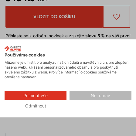
VLOŽIT DO KOŠÍKU
Přihlaste se k odběru novinek
a získejte
slevu 5 %
na váš první
nákup.
Chcete
slevu 10 %
* na první nákup?
Zaregistrujte se na náš e-
Používáme cookies
shop
.
Slevu nelze uplatnit
na již zlevněné zboží.
Můžeme je umístit pro analýzu našich údajů o návštěvnících, pro zlepšení
našeho webu, ukázání personalizovaného obsahu a pro poskytnutí
* Sleva je podmíněna schválením odběru novinek při registraci.
skvělého zážitku z webu. Pro více informací o cookies používáme
otevřené nastavení.
Výborně padnoucí kulich
SLASH
z prodyšné akrylové
Přijmout vše
Ne, uprav
pleteniny s vnitřní fleeceovou vrstvou v neotřelém
designu.
Odmítnout