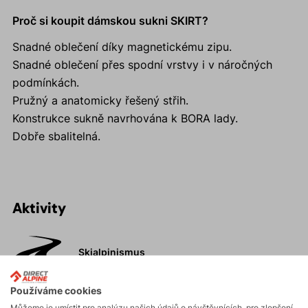
Proč si koupit dámskou sukni SKIRT?
Snadné oblečení díky magnetickému zipu.
Snadné oblečení přes spodní vrstvy i v náročných
podmínkách.
Pružný a anatomicky řešený střih.
Konstrukce sukně navrhována k BORA lady.
Dobře sbalitelná.
Aktivity
Skialpinismus
Používáme cookies
Turistika
Můžeme je umístit pro analýzu našich údajů o návštěvnících, pro zlepšení