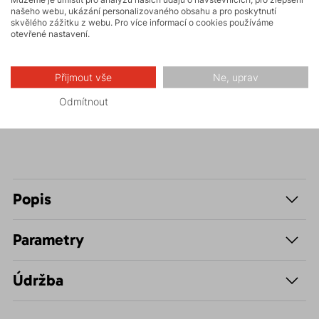
našeho webu, ukázání personalizovaného obsahu a pro poskytnutí
skvělého zážitku z webu. Pro více informací o cookies používáme
otevřené nastavení.
Vysokohorská
turistika
Přijmout vše
Ne, uprav
Hiking
Odmítnout
Popis
Parametry
Údržba