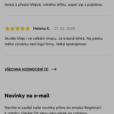
tenká a přesto hřejivá, volného střihu, super zip s pojistkou
Helena K.
21. 02. 2025
Skvěle hřeje i ve velkém mrazu. Je krásně lehká. Na pásku
mého výrobku není logo firmy. Velká spokojenost.
VŠECHNA HODNOCENÍ
(3)
Novinky na e-mail
Nechte si zasílat naše novinky přímo do emailu! Registrací
k odběru získáte 5% slevu jako dárek na uvítanou.