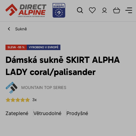
Sukně
SLEVA -55 %
VYROBENO V EVROPĚ
Dámská sukně SKIRT ALPHA
LADY coral/palisander
MOUNTAIN TOP SERIES
3x
Zateplené
Větruodolné
Prodyšné