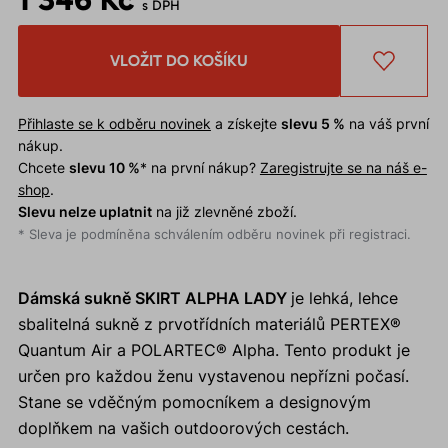
s DPH
VLOŽIT DO KOŠÍKU
Přihlaste se k odběru novinek
a získejte
slevu 5 %
na váš první
nákup.
Chcete
slevu 10 %
* na první nákup?
Zaregistrujte se na náš e-
shop
.
Slevu nelze uplatnit
na již zlevněné zboží.
* Sleva je podmíněna schválením odběru novinek při registraci.
Dámská sukně SKIRT ALPHA LADY
je lehká, lehce
sbalitelná sukně z prvotřídních materiálů PERTEX®
Quantum Air a POLARTEC® Alpha. Tento produkt je
určen pro každou ženu vystavenou nepřízni počasí.
Stane se vděčným pomocníkem a designovým
doplňkem na vašich outdoorových cestách.