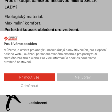
Proč si koupit dámskou fleecovou mikinu SELLA
LADY?
Ekologický materiál.
Maximální komfort.
Perfektní kousek oblečení pro vrstvení.
Výborný odvod vlhkosti.
Anatomický límec s měkkým zakončením.
Používáme cookies
Můžeme je umístit pro analýzu našich údajů o návštěvnících, pro zlepšení
našeho webu, ukázání personalizovaného obsahu a pro poskytnutí
skvělého zážitku z webu. Pro více informací o cookies používáme
otevřené nastavení.
Aktivity
Přijmout vše
Ne, uprav
Horské expedice
Odmítnout
Ledolezení