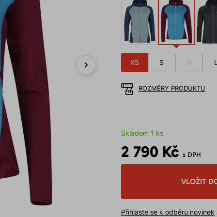
XS
S
M
Next
ROZMĚRY PRODUKTU
Skladem 1 ks
2 790 Kč
s DPH
VLOŽIT D
Přihlaste se k odběru novinek