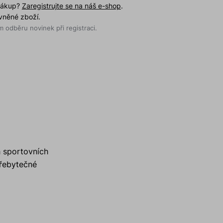
 nákup?
Zaregistrujte se na náš e-shop
.
evněné zboží.
 odběru novinek při registraci.
h sportovních
přebytečné