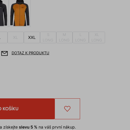
S
M
L
XL
L
XL
XXL
LONG
LONG
LONG
LONG
DOTAZ K PRODUKTU
O KOŠÍKU
a získejte
slevu 5 %
na váš první nákup.