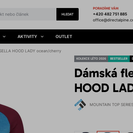
PORADÍME VÁM
+420 482 751 885
HLEDAT
office@directalpine.
AKTIVITY
OUTLET
a SELLA HOOD LADY ocean/cherry
KOLEKCE LÉTO 2026
BESTSELLER
Dámská fl
HOOD LAD
MOUNTAIN TOP SERIE