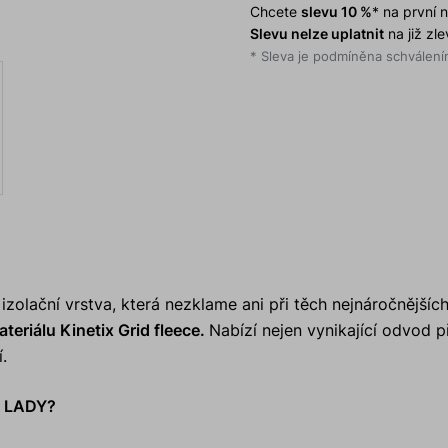
Chcete
slevu 10 %
* na první
Slevu nelze uplatnit
na již zl
* Sleva je podmíněna schválením
izolační vrstva, která nezklame ani při těch nejnáročnějšíc
eriálu Kinetix Grid fleece.
Nabízí nejen vynikající odvod 
.
D LADY?