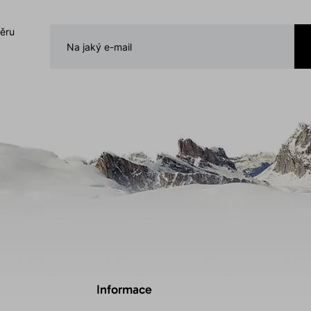
běru
Informace