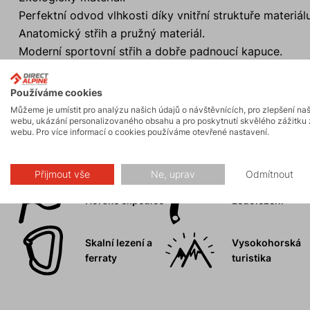
Perfektní odvod vlhkosti díky vnitřní struktuře materiálu
Anatomický střih a pružný materiál.
Moderní sportovní střih a dobře padnoucí kapuce.
Promyšlený systém kapes
Používáme cookies
Můžeme je umístit pro analýzu našich údajů o návštěvnících, pro zlepšení na
webu, ukázání personalizovaného obsahu a pro poskytnutí skvělého zážitku 
webu. Pro více informací o cookies používáme otevřené nastavení.
Aktivity
Přijmout vše
Ne, uprav
Odmítnout
Horské expedice
Ledolezení
Skalní lezení a
Vysokohorská
ferraty
turistika