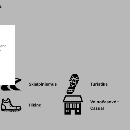
.
šeho
z
Skialpinismus
Turistika
Volnočasové –
Hiking
Casual