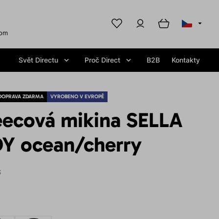
com
Svět Directu
Proč Direct
B2B
Kontakty
DOPRAVA ZDARMA
VYROBENO V EVROPĚ
eecová mikina SELLA
Y ocean/cherry
S