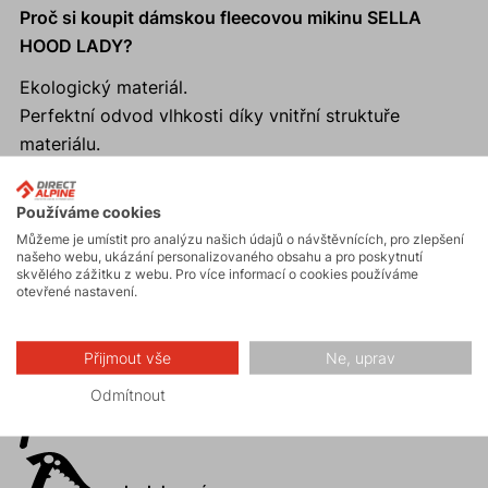
Proč si koupit dámskou fleecovou mikinu SELLA
HOOD LADY?
Ekologický materiál.
Perfektní odvod vlhkosti díky vnitřní struktuře
materiálu.
Anatomický střih a pružný materiál.
Moderní sportovní střih a dobře padnoucí kapuce.
Používáme cookies
Promyšlený systém kapes
Můžeme je umístit pro analýzu našich údajů o návštěvnících, pro zlepšení
našeho webu, ukázání personalizovaného obsahu a pro poskytnutí
skvělého zážitku z webu. Pro více informací o cookies používáme
otevřené nastavení.
Aktivity
Přijmout vše
Ne, uprav
Odmítnout
Horské expedice