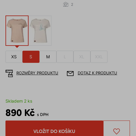
2
XS
S
M
L
XL
XXL
ROZMĚRY PRODUKTU
DOTAZ K PRODUKTU
Skladem 2 ks
890 Kč
s DPH
VLOŽIT DO KOŠÍKU