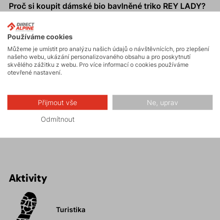
Proč si koupit dámské bio bavlněné triko REY LADY?
Maximální pohodlí po celý den.
Používáme cookies
Příjemný materiál –
bio bavlna o hmotnosti 150g/m2.
Můžeme je umístit pro analýzu našich údajů o návštěvnících, pro zlepšení
Volný
regular střih.
našeho webu, ukázání personalizovaného obsahu a pro poskytnutí
Barva materiálu vychází z druhu bavlníku, následně se
skvělého zážitku z webu. Pro více informací o cookies používáme
otevřené nastavení.
již nedobarvuje.
Eliminace procesu barvení ve výrobě se výrazně
snižuje spotřeba vody a eliminuje se negativní vliv na
Přijmout vše
Ne, uprav
přírodu.
Odmítnout
Přírodní materiál je vhodný i pro alergiky.
Aktivity
Turistika