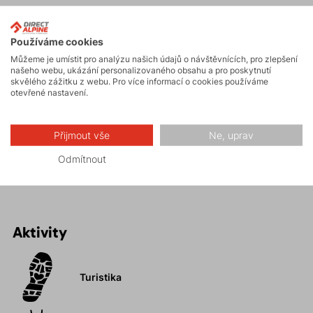
Maximální pohodlí po celý den.
Příjemný materiál –
bio bavlna o hmotnosti 150g/m2.
Používáme cookies
Volný
regular střih.
Můžeme je umístit pro analýzu našich údajů o návštěvnících, pro zlepšení
Barva materiálu vychází z druhu bavlníku, následně se
našeho webu, ukázání personalizovaného obsahu a pro poskytnutí
skvělého zážitku z webu. Pro více informací o cookies používáme
již nedobarvuje.
otevřené nastavení.
Eliminace procesu barvení ve výrobě se výrazně
snižuje spotřeba vody a eliminuje se negativní vliv na
Přijmout vše
Ne, uprav
přírodu.
Přírodní materiál je vhodný i pro alergiky.
Odmítnout
Aktivity
Turistika