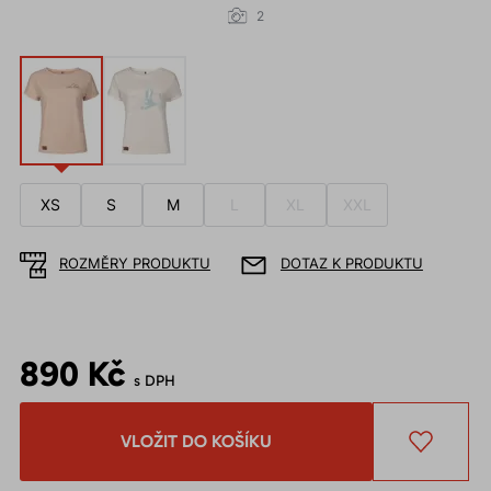
2
XS
S
M
L
XL
XXL
ROZMĚRY PRODUKTU
DOTAZ K PRODUKTU
890 Kč
s DPH
VLOŽIT DO KOŠÍKU