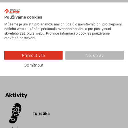
Maximální pohodlí po celý den.
Příjemný materiál –
bio bavlna o hmotnosti 150g/m2.
Používáme cookies
Volný
regular střih.
Můžeme je umístit pro analýzu našich údajů o návštěvnících, pro zlepšení
Barva materiálu vychází z druhu bavlníku, následně se
našeho webu, ukázání personalizovaného obsahu a pro poskytnutí
skvělého zážitku z webu. Pro více informací o cookies používáme
již nedobarvuje.
otevřené nastavení.
Eliminace procesu barvení ve výrobě se výrazně
snižuje spotřeba vody a eliminuje se negativní vliv na
Přijmout vše
Ne, uprav
přírodu.
Přírodní materiál je vhodný i pro alergiky.
Odmítnout
Aktivity
Turistika