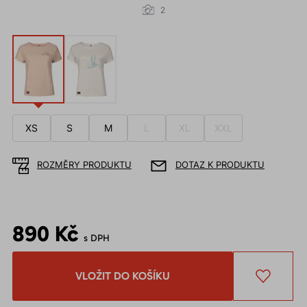
2
XS
S
M
L
XL
XXL
ROZMĚRY PRODUKTU
DOTAZ K PRODUKTU
890 Kč
s DPH
VLOŽIT DO KOŠÍKU