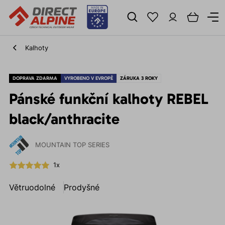
Kalhoty
DOPRAVA ZDARMA
VYROBENO V EVROPĚ
ZÁRUKA 3 ROKY
Pánské funkční kalhoty REBEL
black/anthracite
MOUNTAIN TOP SERIES
1x
Větruodolné
Prodyšné