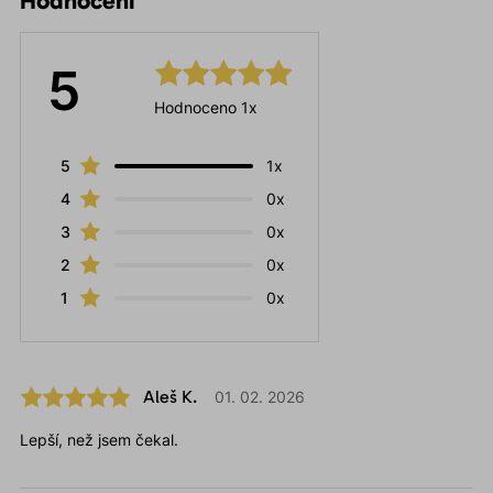
Hodnocení
5
Hodnoceno 1x
5
1x
4
0x
3
0x
2
0x
1
0x
Aleš K.
01. 02. 2026
Lepší, než jsem čekal.