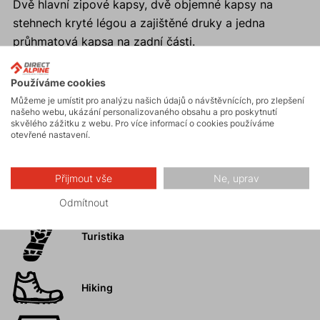
Dvě hlavní zipové kapsy, dvě objemné kapsy na
stehnech kryté légou a zajištěné druky a jedna
průhmatová kapsa na zadní části.
Anatomicky tvarovaná kolena.
Volné zakončení nohavic pro snadné zkrácení,
Používáme cookies
elastický materiál je umožňuje přetáhnout přes
Můžeme je umístit pro analýzu našich údajů o návštěvnících, pro zlepšení
našeho webu, ukázání personalizovaného obsahu a pro poskytnutí
pohorku.
skvělého zážitku z webu. Pro více informací o cookies používáme
otevřené nastavení.
Přijmout vše
Ne, uprav
Aktivity
Odmítnout
Turistika
Hiking