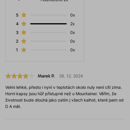
5
0x
4
2x
3
0x
2
0x
1
0x
Marek P.
26. 12. 2024
Velmi lehké, přesto i nyní v teplotách okolo nuly není cítí zima.
Horní kapsy jsou hůř přístupné než u Mountainer. Věřím, že
životnost bude dlouhá jako zatím j všech kalhot, které jsem od
D A měl.