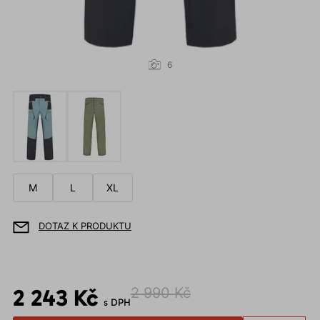
6
M
L
XL
DOTAZ K PRODUKTU
2 243 Kč
2 990 Kč
s DPH