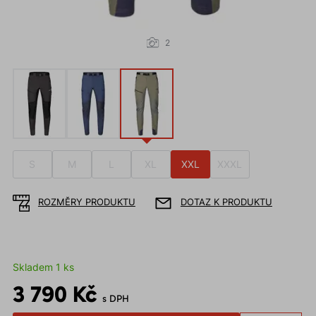
2
S
M
L
XL
XXL
XXXL
ROZMĚRY PRODUKTU
DOTAZ K PRODUKTU
Skladem 1 ks
3 790 Kč
s DPH