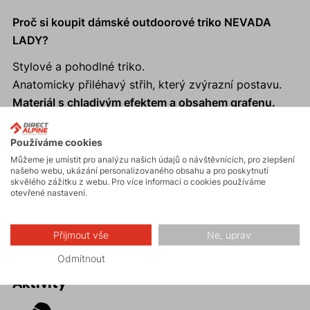
Proč si koupit dámské outdoorové triko NEVADA
LADY?
Stylové a pohodlné triko.
Anatomicky přiléhavý střih, který zvýrazní postavu.
Materiál s chladivým efektem a obsahem grafenu.
Reflexní prvky.
Ideální pro aktivní pohyb; pro širokou škálu
Používáme cookies
sportovních aktivit od cyklistiky, přes turistiku, až po
Můžeme je umístit pro analýzu našich údajů o návštěvnících, pro zlepšení
našeho webu, ukázání personalizovaného obsahu a pro poskytnutí
skalní lezení.
skvělého zážitku z webu. Pro více informací o cookies používáme
Triko je opatřeno praktickými otvory na palce a
otevřené nastavení.
hodinky na obou rukou.
Přijmout vše
Ne, uprav
Odmítnout
Aktivity