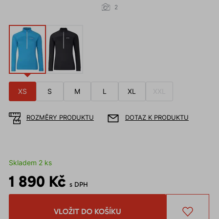
2
XS
S
M
L
XL
XXL
ROZMĚRY PRODUKTU
DOTAZ K PRODUKTU
Skladem 2 ks
1 890 Kč
s DPH
VLOŽIT DO KOŠÍKU