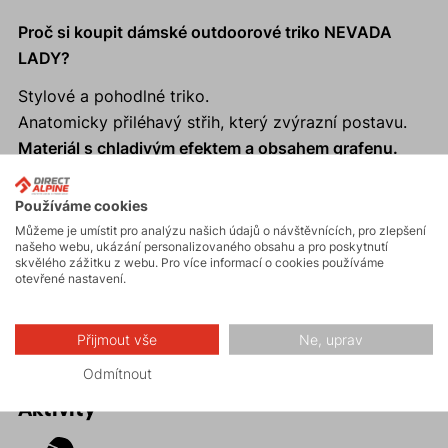
Proč si koupit dámské outdoorové triko NEVADA
LADY?
Stylové a pohodlné triko.
Anatomicky přiléhavý střih, který zvýrazní postavu.
Materiál s chladivým efektem a obsahem grafenu.
Reflexní prvky.
Ideální pro aktivní pohyb; pro širokou škálu
Používáme cookies
sportovních aktivit od cyklistiky, přes turistiku, až po
Můžeme je umístit pro analýzu našich údajů o návštěvnících, pro zlepšení
našeho webu, ukázání personalizovaného obsahu a pro poskytnutí
skalní lezení.
skvělého zážitku z webu. Pro více informací o cookies používáme
Triko je opatřeno praktickými otvory na palce a
otevřené nastavení.
hodinky na obou rukou.
Přijmout vše
Ne, uprav
Odmítnout
Aktivity