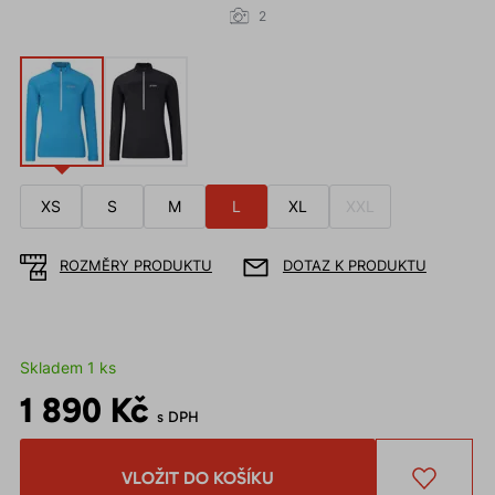
2
XS
S
M
L
XL
XXL
ROZMĚRY PRODUKTU
DOTAZ K PRODUKTU
Skladem 1 ks
1 890 Kč
s DPH
VLOŽIT DO KOŠÍKU