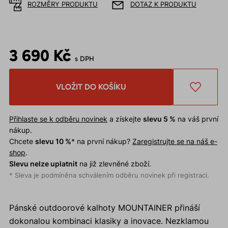
ROZMĚRY PRODUKTU
DOTAZ K PRODUKTU
3 690 Kč
s DPH
VLOŽIT DO KOŠÍKU
Přihlaste se k odběru novinek
a získejte
slevu 5 %
na váš první
nákup.
Chcete
slevu 10 %
* na první nákup?
Zaregistrujte se na náš e-
shop
.
Slevu nelze uplatnit
na již zlevněné zboží.
* Sleva je podmíněna schválením odběru novinek při registraci.
Pánské outdoorové kalhoty MOUNTAINER přináší
dokonalou kombinaci klasiky a inovace. Nezklamou