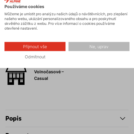
Používáme cookies
Aktivity
Můžeme je umístit pro analýzu našich údajů o návštěvnících, pro zlepšení
našeho webu, ukázání personalizovaného obsahu a pro poskytnutí
skvělého zážitku z webu. Pro více informací o cookies používáme
otevřené nastavení.
Turistika
Přijmout vše
Ne, uprav
Hiking
Odmítnout
Volnočasové –
Casual
Popis