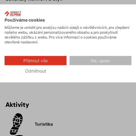
Proč si koupit pánské outdoorové šortky MORDOR
Používáme cookies
SHORTS?
Můžeme je umístit pro analýzu našich údajů o návštěvnících, pro zlepšení
našeho webu, ukázání personalizovaného obsahu a pro poskytnutí
Maximální komfort a volnost pohybu.
skvělého zážitku z webu. Pro více informací o cookies používáme
Velké množství kapes.
otevřené nastavení.
Stylový design.
Strečový materiál s podílem bavlny.
Přijmout vše
Ne, uprav
Ideální pro turistiku, procházky, výlety nebo
Odmítnout
pohodové dny ve městě.
Aktivity
Turistika