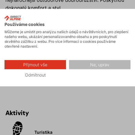
nejnáročnější outdoorové dobrodružství. Poskytnou
dokonalý komfort a styl.
Proč si koupit pánské outdoorové šortky MORDOR
Používáme cookies
SHORTS?
Můžeme je umístit pro analýzu našich údajů o návštěvnících, pro zlepšení
našeho webu, ukázání personalizovaného obsahu a pro poskytnutí
skvělého zážitku z webu. Pro více informací o cookies používáme
Maximální komfort a volnost pohybu.
otevřené nastavení.
Velké množství kapes.
Stylový design.
Přijmout vše
Ne, uprav
Strečový materiál s podílem bavlny.
Ideální pro turistiku, procházky, výlety nebo
Odmítnout
pohodové dny ve městě.
Aktivity
Turistika