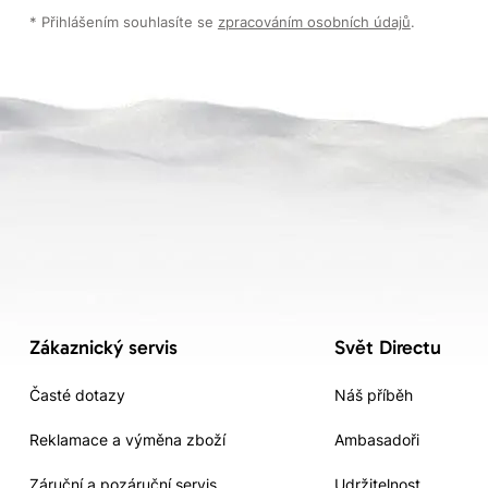
* Přihlášením souhlasíte se
zpracováním osobních údajů
.
Zákaznický servis
Svět Directu
Časté dotazy
Náš příběh
Reklamace a výměna zboží
Ambasadoři
Záruční a pozáruční servis
Udržitelnost