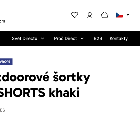
com
Svět Directu
Proč Direct
B2B
Kontakty
EVROPĚ
tdoorové šortky
HORTS khaki
IES