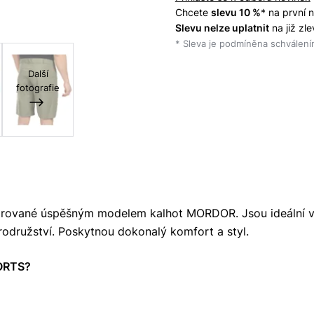
Chcete
slevu 10 %
* na první
Slevu nelze uplatnit
na již zl
* Sleva je podmíněna schválením
Další
fotografie
pirované úspěšným modelem kalhot MORDOR. Jsou ideální 
rodružství. Poskytnou dokonalý komfort a styl.
HORTS?