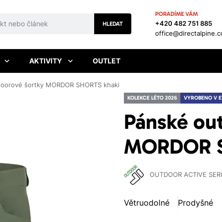
PORADÍME VÁM
+420 482 751 885
HLEDAT
office@directalpine.
AKTIVITY
OUTLET
doorové šortky MORDOR SHORTS khaki
KOLEKCE LÉTO 2026
VYROBENO V 
Pánské ou
MORDOR S
OUTDOOR ACTIVE SER
Větruodolné
Prodyšné