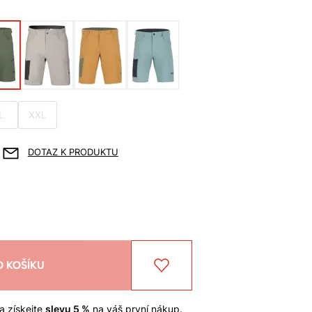
L
XXL
DOTAZ K PRODUKTU
O KOŠÍKU
a získejte
slevu 5 %
na váš první nákup.