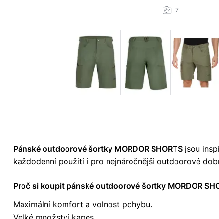
7
Pánské outdoorové šortky MORDOR SHORTS
jsou ins
každodenní použití i pro nejnáročnější outdoorové dob
Proč si koupit pánské outdoorové šortky MORDOR S
Maximální komfort a volnost pohybu.
Velké množství kapes.