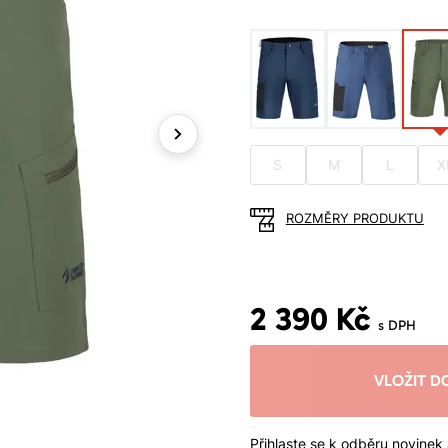
Next
S
M
L
X
ROZMĚRY PRODUKTU
2 390 Kč
s DPH
VLOŽIT D
Přihlaste se k odběru novinek