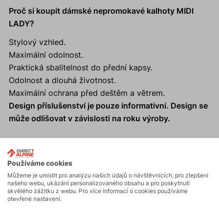
Proč si koupit dámské nepromokavé kalhoty MIDI
LADY?
Stylový vzhled.
Maximální odolnost.
Praktická sbalitelnost do přední kapsy.
Odolnost a dlouhá životnost.
Maximální ochrana před deštěm a větrem.
Design příslušenství je pouze informativní. Design se
může odlišovat v závislosti na roku výroby.
Používáme cookies
Aktivity
Můžeme je umístit pro analýzu našich údajů o návštěvnících, pro zlepšení
našeho webu, ukázání personalizovaného obsahu a pro poskytnutí
skvělého zážitku z webu. Pro více informací o cookies používáme
otevřené nastavení.
Horské expedice