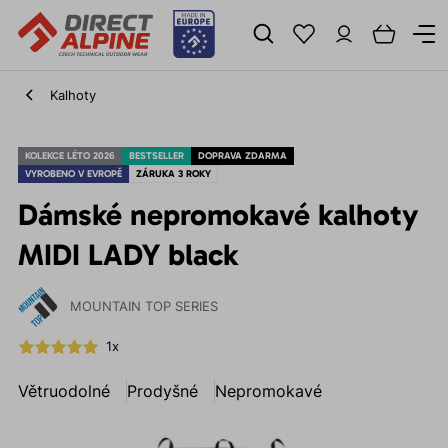
Kalhoty
KOLEKCE LÉTO 2026
BESTSELLER
DOPRAVA ZDARMA
VYROBENO V EVROPĚ
ZÁRUKA 3 ROKY
Dámské nepromokavé kalhoty
MIDI LADY black
MOUNTAIN TOP SERIES
1x
Větruodolné
Prodyšné
Nepromokavé