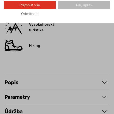
Přijmout vše
Ne, uprav
Ledolezení
Odmítnout
Vysokohorská
turistika
Hiking
Popis
Parametry
Údržba