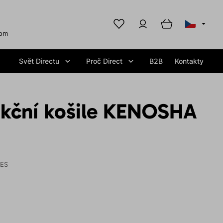
com
Svět Directu
Proč Direct
B2B
Kontakty
nkční košile KENOSHA
IES