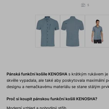
5
Pánská funkční košile KENOSHA
s krátkým rukávem je 
skvěle vypadala, ale také aby poskytovala maximální p
designu a nemačkavému materiálu se stane stálým prv
Proč si koupit pánskou funkční košili KENOSHA?
Moderní vzhled a pohodlný střih.