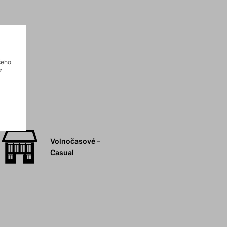
šeho
z
Volnočasové –
Casual