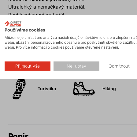
Ultralehký a nemačkavý materiál.
Rychleschnoucí materiál.
Praktická hrudní kapsa na zip.
Používáme cookies
UV ochrana 30+.
Můžeme je umístit pro analýzu našich údajů o návštěvnících, pro zlepšení na
webu, ukázání personalizovaného obsahu a pro poskytnutí skvělého zážitku 
webu. Pro více informací o cookies používáme otevřené nastavení.
Aktivity
Přijmout vše
Ne, uprav
Odmítnout
Turistika
Hiking
Popis