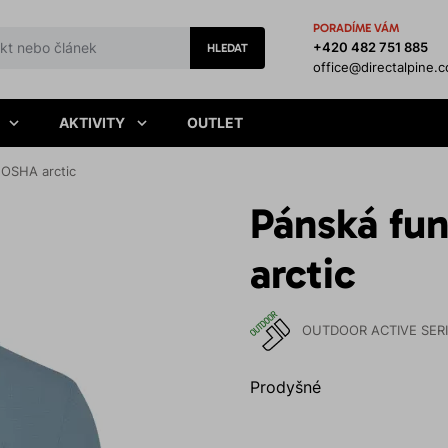
PORADÍME VÁM
+420 482 751 885
HLEDAT
office@directalpine.
AKTIVITY
OUTLET
NOSHA arctic
Pánská fu
arctic
OUTDOOR ACTIVE SER
Prodyšné