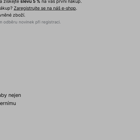
a získejte
slevu 5 %
na váš první nákup.
 nákup?
Zaregistrujte se na náš e-shop
.
evněné zboží.
 odběru novinek při registraci.
aby nejen
dernímu