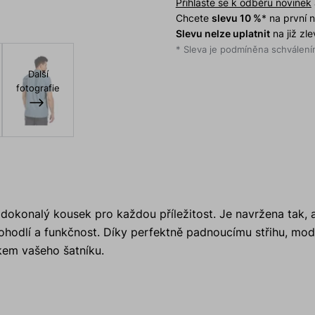
Přihlaste se k odběru novinek
Chcete
slevu 10 %
* na první
Slevu nelze uplatnit
na již zl
* Sleva je podmíněna schválením
Další
fotografie
dokonalý kousek pro každou příležitost. Je navržena tak, 
ohodlí a funkčnost. Díky perfektně padnoucímu střihu, mo
kem vašeho šatníku.