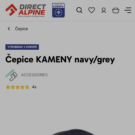
Čepice
VYROBENO V EVROPĚ
Čepice KAMENY navy/grey
ACCESSORIES
4x