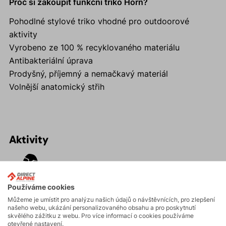
Proč si zakoupit funkční triko Horn?
Pohodlné stylové triko vhodné pro outdoorové
aktivity
Vyrobeno ze 100 % recyklovaného materiálu
Antibakteriální úprava
Prodyšný, příjemný a nemačkavý materiál
Volnější anatomický střih
Aktivity
Turistika
Používáme cookies
Můžeme je umístit pro analýzu našich údajů o návštěvnících, pro zlepšení
Skalní lezení a
našeho webu, ukázání personalizovaného obsahu a pro poskytnutí
ferraty
skvělého zážitku z webu. Pro více informací o cookies používáme
otevřené nastavení.