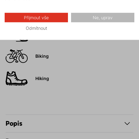
Vysokohorská
turistika
Přijmout vše
Ne, uprav
Odmítnout
Trail running
FAST and LIGHT
Biking
Hiking
Popis