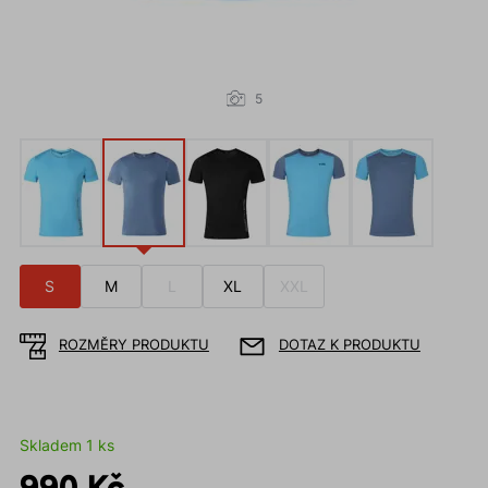
5
S
M
L
XL
XXL
ROZMĚRY PRODUKTU
DOTAZ K PRODUKTU
Skladem 1 ks
990 Kč