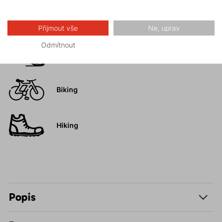
Vysokohorská
turistika
Přijmout vše
Ne, uprav
Odmítnout
Trail running
FAST and LIGHT
Biking
Hiking
Popis