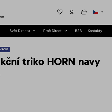
com
Svět Directu
Proč Direct
B2B
Kontakty
EVROPĚ
nkční triko HORN navy
S