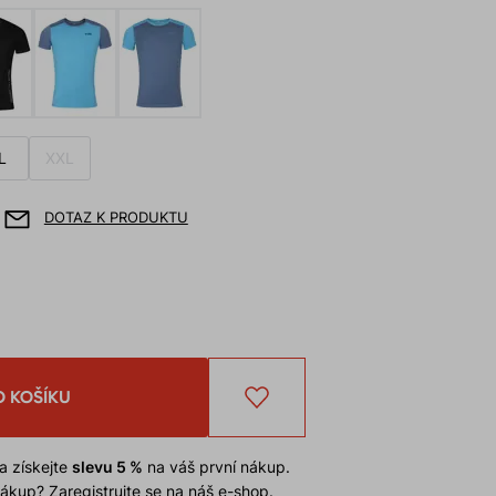
L
XXL
DOTAZ K PRODUKTU
O KOŠÍKU
a získejte
slevu 5 %
na váš první nákup.
 nákup?
Zaregistrujte se na náš e-shop
.