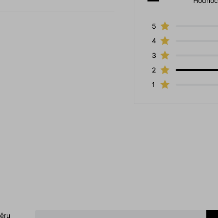
Hodnoc
5
4
3
2
1
běru