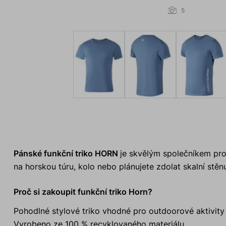
5
Pánské funkční triko HORN
je skvělým společníkem pro 
na horskou túru, kolo nebo plánujete zdolat skalní stěn
Proč si zakoupit funkční triko Horn?
Pohodlné stylové triko vhodné pro outdoorové aktivity
Vyrobeno ze 100 % recyklovaného materiálu