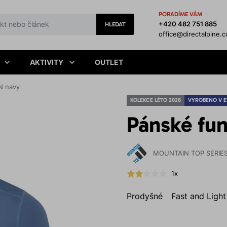
PORADÍME VÁM
+420 482 751 885
HLEDAT
office@directalpine.
AKTIVITY
OUTLET
N navy
KOLEKCE LÉTO 2026
VYROBENO V 
Pánské fu
MOUNTAIN TOP SERIE
1x
Prodyšné
Fast and Light