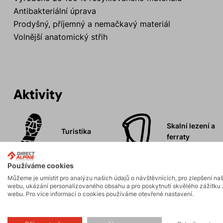
Antibakteriální úprava
Prodyšný, příjemný a nemačkavý materiál
Volnější anatomický střih
Aktivity
Skalní lezení a
Turistika
ferraty
Používáme cookies
Biking
Hiking
Můžeme je umístit pro analýzu našich údajů o návštěvnících, pro zlepšení na
webu, ukázání personalizovaného obsahu a pro poskytnutí skvělého zážitku 
webu. Pro více informací o cookies používáme otevřené nastavení.