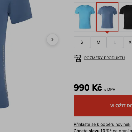
S
M
L
X
Next
ROZMĚRY PRODUKTU
990 Kč
s DPH
VLOŽIT D
Přihlaste se k odběru novinek
Chcete
slevu 10 %
* na první