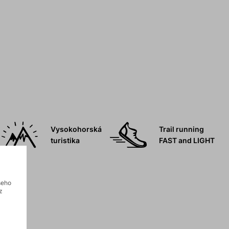
Vysokohorská
Trail running
turistika
FAST and LIGHT
šeho
z