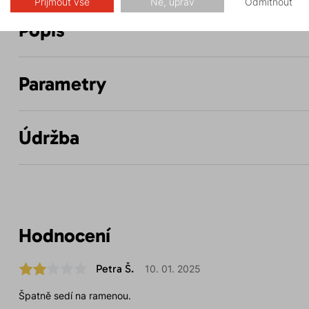
Přijmout vše
Ne, uprav
Odmítnout
Popis
Parametry
Údržba
Hodnocení
Petra Š.
10. 01. 2025
Špatně sedí na ramenou.