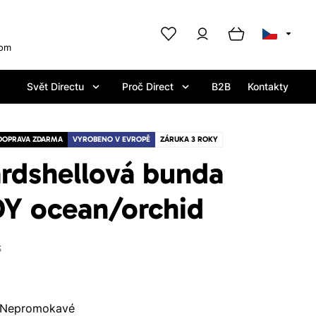
com
Svět Directu
Proč Direct
B2B
Kontakty
DOPRAVA ZDARMA
VYROBENO V EVROPĚ
ZÁRUKA 3 ROKY
rdshellová bunda
Y ocean/orchid
S
Nepromokavé