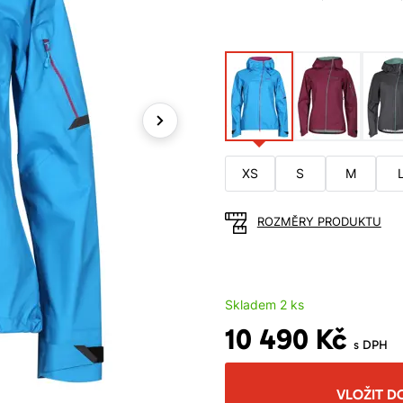
Next
XS
S
M
ROZMĚRY PRODUKTU
Skladem 2 ks
10 490 Kč
s DPH
VLOŽIT D