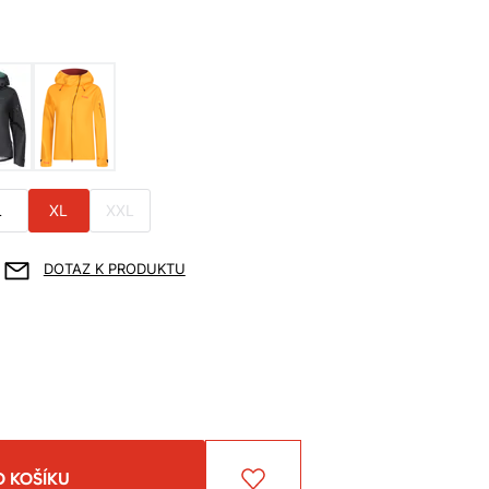
L
XL
XXL
DOTAZ K PRODUKTU
O KOŠÍKU