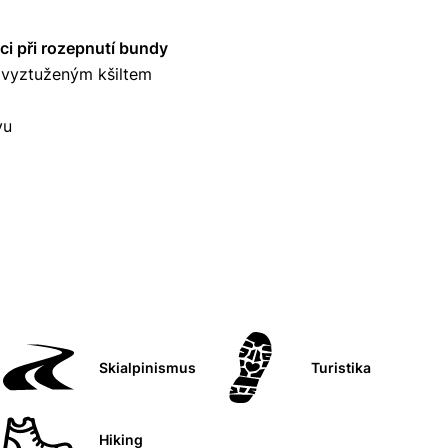
ci při rozepnutí bundy
 vyztuženým kšiltem
vu
Skialpinismus
Turistika
Hiking