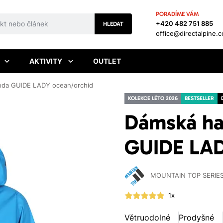
PORADÍME VÁM
+420 482 751 885
HLEDAT
office@directalpine.
AKTIVITY
OUTLET
nda GUIDE LADY ocean/orchid
KOLEKCE LÉTO 2026
BESTSELLER
Dámská ha
GUIDE LAD
MOUNTAIN TOP SERIE
1x
Větruodolné
Prodyšné