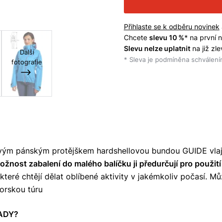
Přihlaste se k odběru novinek
Chcete
slevu 10 %
* na první
Slevu nelze uplatnit
na již zl
Další
* Sleva je podmíněna schválením
fotografie
vým pánským protějškem hardshellovou bundou GUIDE vlaj
ožnost zabalení do malého balíčku ji předurčují pro použit
které chtějí dělat oblíbené aktivity v jakémkoliv počasí. Mů
orskou túru
LADY?