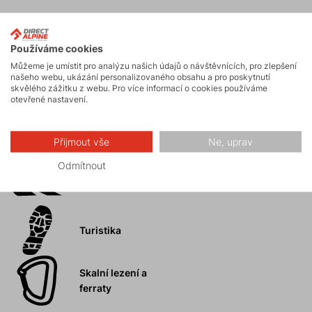
Aktivity
Používáme cookies
Můžeme je umístit pro analýzu našich údajů o návštěvnících, pro zlepšení
našeho webu, ukázání personalizovaného obsahu a pro poskytnutí
Horské expedice
skvělého zážitku z webu. Pro více informací o cookies používáme
otevřené nastavení.
Ledolezení
Přijmout vše
Ne, uprav
Odmítnout
Skialpinismus
Turistika
Skalní lezení a
ferraty