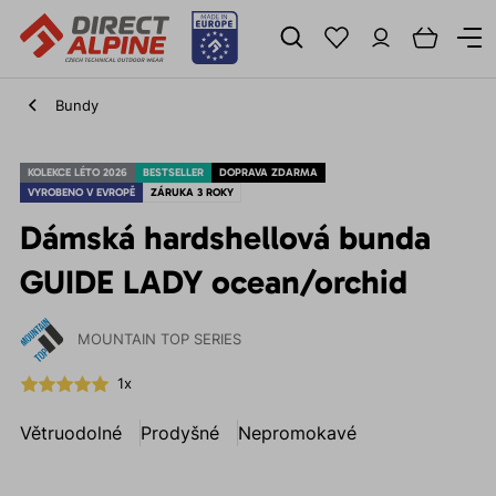
Bundy
KOLEKCE LÉTO 2026
BESTSELLER
DOPRAVA ZDARMA
VYROBENO V EVROPĚ
ZÁRUKA 3 ROKY
Dámská hardshellová bunda
GUIDE LADY ocean/orchid
MOUNTAIN TOP SERIES
1x
Větruodolné
Prodyšné
Nepromokavé